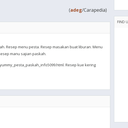
(
adeg
/Carapedia)
FIND 
ah. Resep menu pesta. Resep masakan buat liburan. Menu
Resep manu sajian paskah.
nyummy_pesta_paskah_info5099.html. Resep kue kering