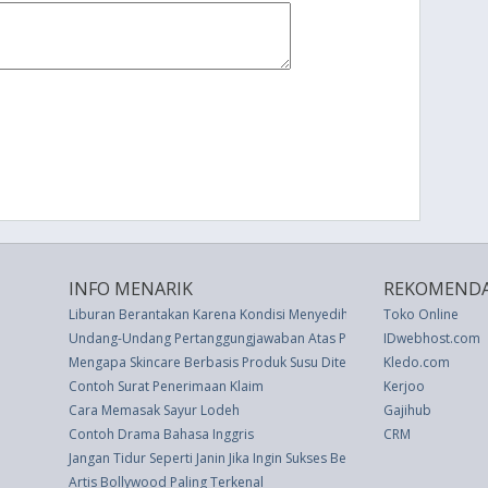
INFO MENARIK
REKOMENDA
Liburan Berantakan Karena Kondisi Menyedihkan Ini
Toko Online
Undang-Undang Pertanggungjawaban Atas Pelaksanaan Anggaran P
IDwebhost.com
Mengapa Skincare Berbasis Produk Susu Ditentang oleh Ahli Kulit?
Kledo.com
Contoh Surat Penerimaan Klaim
Kerjoo
Cara Memasak Sayur Lodeh
Gajihub
Contoh Drama Bahasa Inggris
CRM
Jangan Tidur Seperti Janin Jika Ingin Sukses Bekerja
Artis Bollywood Paling Terkenal