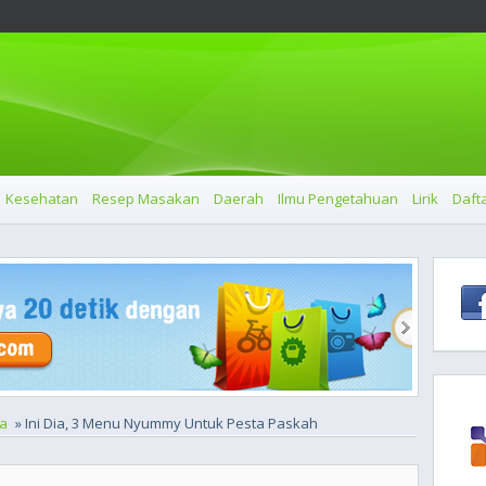
Kesehatan
Resep Masakan
Daerah
Ilmu Pengetahuan
Lirik
Dafta
a
» Ini Dia, 3 Menu Nyummy Untuk Pesta Paskah