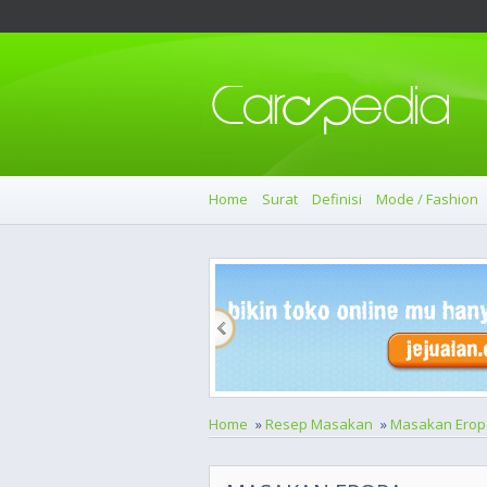
Home
Surat
Definisi
Mode / Fashion
Home
»
Resep Masakan
»
Masakan Erop