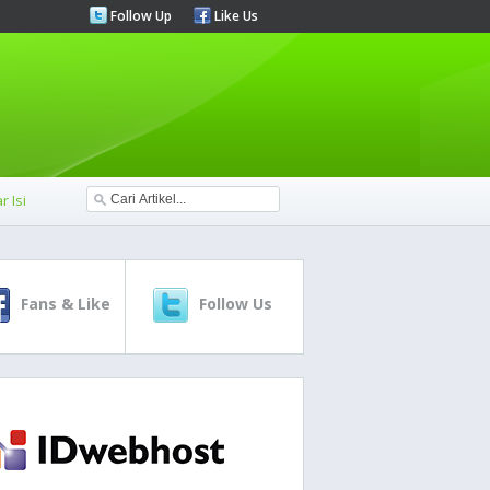
Follow Up
Like Us
r Isi
Fans & Like
Follow Us