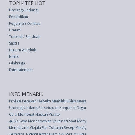
TOPIK TER HOT
Undang-Undang
Pendidikan
Perjanjian Kontrak
Umum
Tutorial / Panduan
Sastra
Hukum & Politik
Bisnis
Olahraga
Entertainment
INFO MENARIK
Profesi Perawat Terbukti Memiliki Siklus Menstruasi Tidak Teratur
Undang-Undang Persetujuan Konpensi Organisasi Perburuhan Internasion
Cara Membuat Naskah Pidato
�Jika Saya Mendapatkan Vaksinasi Saat Menyusui, Apakah Saya Akan Menu
Mengurangi Gejala Flu, Cobalah Resep Mie Ayam Kuah
Ternyata, Ngemil Antara Jam 4-6 Sore Itu Tidak Bagus; Yuk Simak Alasanny