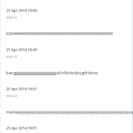
25 Apr 2014 19:09
ANATA
ICIKIWIRRRRRRRRRRRRRRRRRRRRRRRRRRRRRRRRRRRRRRRR
25 Apr 2014 19:09
ANATA
bangjjjjjjjjjjjjjjjjjjjjjjjjjjjjjjjjjjjjjjjjjjjjjjali hfdc4srtjhygtfrdesw
25 Apr 2014 19:01
ANATA
mantappppppppppppppppppppppppppppppppppppppppppppppppp
25 Apr 2014 19:01