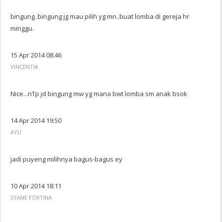
bingung..bingung jg mau pilih yg mn..buat lomba di gereja hr
minggu.
15 Apr 2014 08:46
VINCENTIA
Nice...nTp jd bingung mw yg mana bwt lomba sm anak bsok
14 Apr 2014 19:50
AYU
jadi puyeng milihnya bagus-bagus ey
10 Apr 2014 18:11
SYANE FORTINA