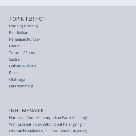
TOPIK TER HOT
Undang-Undang
Pendidikan
Perjanjian Kontrak
Umum
Tutorial / Panduan
Sastra
Hukum & Politik
Bisnis
Olahraga
Entertainment
INFO MENARIK
Haruskah Anda Menempatkan Panci Antilengket di Mesin Pencuci Piring?
Wanita Sehat Tidak Butuh Obat Pelangsing, Ini Alasannya
Liburan ke Malaysia, Ini Opsi Ramah Lingkungan soal Konektivitas Data