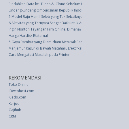
Pindahkan Data ke iTunes & iCloud Sebelum Upgrade ke iOS 7
Undang-Undang Ombudsman Republik Indonesia (UU 37 thn 2008)
5 Model Baju Hamil Seleb yang Tak Sebaiknya Ditiru
6 Aktivitas yang Ternyata Sangat Baik untuk Anak-Anak Anda
Ingin Nonton Tayangan Film Online, Dimana?
Harga Hardisk Eksternal
5 Gaya Rambut yang Diam-diam Merusak Rambut Anda
Menjemur Kasur di Bawah Matahari, Efektifkah?
Cara Mengatasi Masalah pada Printer
REKOMENDASI
Toko Online
IDwebhost.com
Kledo.com
Kerjoo
Gajihub
CRM