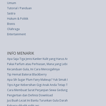
Umum
Tutorial / Panduan
Sastra
Hukum & Politik
Bisnis
Olahraga
Entertainment
INFO MENARIK
Apa Saja Tiga Jenis Kanker Kulit yang Harus Anda Ketahui?
Pakai Parfum atau Perhiasan, Mana yang Lebih Dulu?
Kecanduan Gula, Ini Cara Mencegahnya
Tip Hemat Baterai Blackberry
Apa Sih Sugar Plum Fairy Makeup? Yuk Simak Panduannya di Sini
Tips Agar Kebersihan Gigi Anak Anda Tetap Tepat
Cara Membuat Surat Perjanjian Sewa Gedung Beserta Contoh
Pengertian dan Definisi Download
Jus Buah Lezat Ini Bantu Turunkan Gula Darah dalam 30 Menit
Rahasia dibalik sidik jari