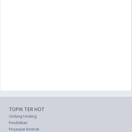
TOPIK TER HOT
Undang-Undang
Pendidikan
Perjanjian Kontrak