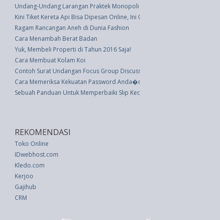
Undang-Undang Larangan Praktek Monopoli Dan Persaingan Usaha Tidak 
Kini Tiket Kereta Api Bisa Dipesan Online, Ini Caranya
Ragam Rancangan Aneh di Dunia Fashion
Cara Menambah Berat Badan
Yuk, Membeli Properti di Tahun 2016 Saja!
Cara Membuat Kolam Koi
Contoh Surat Undangan Focus Group Discussion (FGD) Sistem TI
Cara Memeriksa Kekuatan Password Anda�dan Apa yang Harus Dilakuka
Sebuah Panduan Untuk Memperbaiki Slip Kecantikan yang Mengerikan!
REKOMENDASI
Toko Online
IDwebhost.com
Kledo.com
Kerjoo
Gajihub
CRM