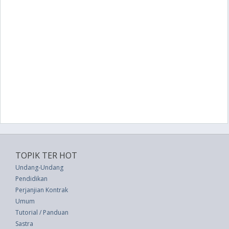
TOPIK TER HOT
Undang-Undang
Pendidikan
Perjanjian Kontrak
Umum
Tutorial / Panduan
Sastra