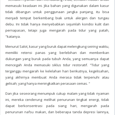
memasuki keadaan ini. Jika bahan yang digunakan dalam kasur
tidak dibangun untuk penggunaan jangka panjang, itu bisa
menjadi tempat berkembang biak untuk alergen dan tungau
debu. Ini tidak hanya menyebabkan sejumlah kondisi kulit dan
pernapasan, tetapi juga mengarah pada tidur yang patah,
"katanya.
Menurut Salot, kasur yang buruk dapat melengkung seiring waktu,
memiliki retensi panas yang berlebihan dan memberikan
dukungan yang buruk pada tubuh Anda, yang semuanya dapat
mencegah Anda memasuki siklus tidur restoratif. "Tidur yang
terganggu mengarah ke kelelahan hari berikutnya, kegelisahan,
yang akhirnya membuat Anda merasa tidak terpenuhi atau
gelisah; yang hanya meningkatkan perasaan cemas. "
Dan jika seseorang menumpuk cukup malam yang tidak nyaman
ini, mereka cenderung melihat penurunan tingkat energi, tidak
dapat berkonsentrasi pada siang hari, mengarah pada
penurunan nafsu makan, dan beberapa tanda depresi lainnya,