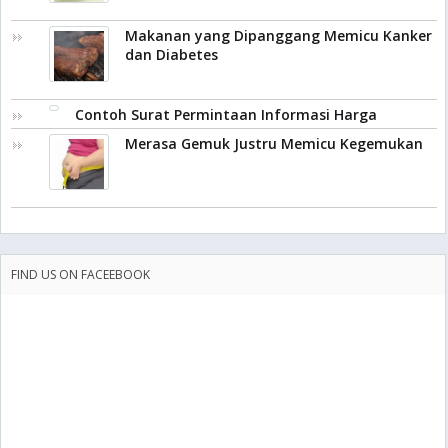
Makanan yang Dipanggang Memicu Kanker
dan Diabetes
Contoh Surat Permintaan Informasi Harga
Merasa Gemuk Justru Memicu Kegemukan
FIND US ON FACEEBOOK