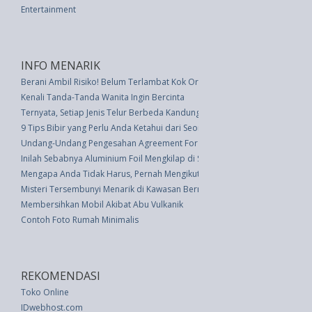
Entertainment
INFO MENARIK
Berani Ambil Risiko! Belum Terlambat Kok Orang Dewasa Belajar Berena
Kenali Tanda-Tanda Wanita Ingin Bercinta
Ternyata, Setiap Jenis Telur Berbeda Kandungan Proteinnya
9 Tips Bibir yang Perlu Anda Ketahui dari Seorang Ahli Rias Wajah
Undang-Undang Pengesahan Agreement For The Implementation Of The Pro
Inilah Sebabnya Aluminium Foil Mengkilap di Satu Sisi
Mengapa Anda Tidak Harus, Pernah Mengikuti Teman Saat Berkendara
Misteri Tersembunyi Menarik di Kawasan Bermuda
Membersihkan Mobil Akibat Abu Vulkanik
Contoh Foto Rumah Minimalis
REKOMENDASI
Toko Online
IDwebhost.com