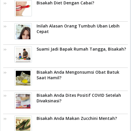
Bisakah Diet Dengan Cabai?
Inilah Alasan Orang Tumbuh Uban Lebih
Cepat
Suami Jadi Bapak Rumah Tangga, Bisakah?
Bisakah Anda Mengonsumsi Obat Batuk
Saat Hamil?
Bisakah Anda Dites Positif COVID Setelah
Divaksinasi?
Bisakah Anda Makan Zucchini Mentah?