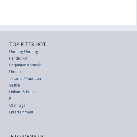
TOPIK TER HOT
Undang-Undang
Pendidikan
Perjanjian Kontrak
Umum
Tutorial / Panduan
Sastra
Hukum & Politik
Bisnis
Olahraga
Entertainment
INFO MENARIK