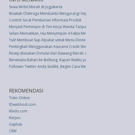
Sewa Mobil Murah di Jogjakarta
Bisakah Olahraga Membantu Mengurangi Gejala Kecemasan? Cari tahu di s
Contoh Surat Pemberian Informasi Produk
Menjadi Pemimpin di Tim Kerja Wanita Tanpa Stereotipe Jender
Selain Mematikan, Hiu Menyimpan 4 Fakta Menarik Ini
Yuk! Membuat Sup Alpukat untuk Menu Dinner
Pentingkah Menggunakan Asuransi Credit Shield?
Resep Masakan Dimulai dari Bawang Merah. Inilah Cara Mengetahui Mana
Berwisata Bahari ke Belitung, Kapan Waktu yang Tepat?
Follower Twitter Anda Sedikit, Begini Cara Menambahnya
REKOMENDASI
Toko Online
IDwebhost.com
Kledo.com
Kerjoo
Gajihub
CRM