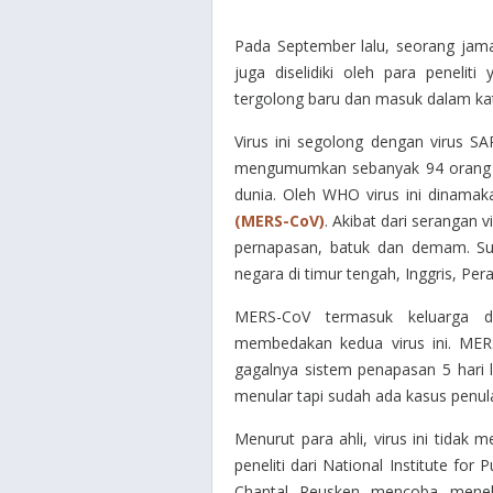
Pada September lalu, seorang jam
juga diselidiki oleh para peneliti
tergolong baru dan masuk dalam kat
Virus ini segolong dengan virus 
mengumumkan sebanyak 94 orang ter
dunia. Oleh WHO virus ini dinama
(MERS-CoV)
. Akibat dari serangan 
pernapasan, batuk dan demam. Sud
negara di timur tengah, Inggris, Per
MERS-CoV termasuk keluarga d
membedakan kedua virus ini. ME
gagalnya sistem penapasan 5 hari l
menular tapi sudah ada kasus penula
Menurut para ahli, virus ini tidak m
peneliti dari National Institute for
P
Chantal Reusken mencoba meneli