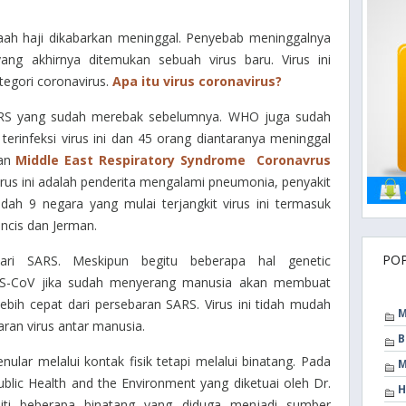
aah haji dikabarkan meninggal. Penyebab meninggalnya
 yang akhirnya ditemukan sebuah virus baru. Virus ini
egori coronavirus.
Apa itu virus coronavirus?
SARS yang sudah merebak sebelumnya. WHO juga sudah
infeksi virus ini dan 45 orang diantaranya meninggal
kan
Middle East Respiratory Syndrome Coronavrus
virus ini adalah penderita mengalami pneumonia, penyakit
ah 9 negara yang mulai terjangkit virus ini termasuk
ancis dan Jerman.
PO
ari SARS. Meskipun begitu beberapa hal genetic
RS-CoV jika sudah menyerang manusia akan membuat
ebih cepat dari persebaran SARS. Virus ini tidah mudah
M
ran virus antar manusia.
B
enular melalui kontak fisik tetapi melalui binatang. Pada
M
ublic Health and the Environment
yang diketuai oleh Dr.
H
ti beberapa binatang yang diduga menjadi sumber