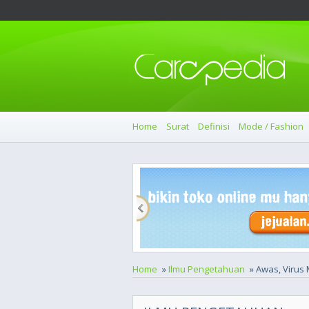
Home
Surat
Definisi
Mode / Fashion
Home
»
Ilmu Pengetahuan
» Awas, Virus