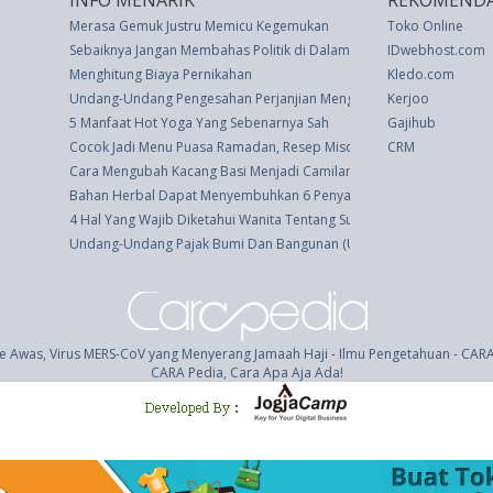
INFO MENARIK
REKOMENDA
Merasa Gemuk Justru Memicu Kegemukan
Toko Online
Sebaiknya Jangan Membahas Politik di Dalam Pesawat
IDwebhost.com
Menghitung Biaya Pernikahan
Kledo.com
Undang-Undang Pengesahan Perjanjian Mengenai Pencegahan Penyeba
Kerjoo
5 Manfaat Hot Yoga Yang Sebenarnya Sah
Gajihub
Cocok Jadi Menu Puasa Ramadan, Resep Miso Iga Saus Tomat ala Ma
CRM
Cara Mengubah Kacang Basi Menjadi Camilan Lezat
Bahan Herbal Dapat Menyembuhkan 6 Penyakit Ini
4 Hal Yang Wajib Diketahui Wanita Tentang Suaminya
Undang-Undang Pajak Bumi Dan Bangunan (UU 12 thn 1985)
e Awas, Virus MERS-CoV yang Menyerang Jamaah Haji - Ilmu Pengetahuan - CAR
CARA Pedia, Cara Apa Aja Ada!