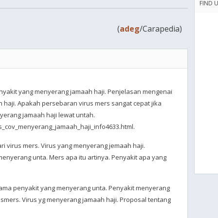
FIND 
(
adeg
/Carapedia)
enyakit yang menyerang jamaah haji. Penjelasan mengenai
 haji. Apakah persebaran virus mers sangat cepat jika
erang jamaah haji lewat untah.
s_cov_menyerang_jamaah_haji_info4633.html.
ari virus mers. Virus yang menyerang jemaah haji.
menyerang unta. Mers apa itu artinya. Penyakit apa yang
Nama penyakit yang menyerang unta. Penyakit menyerang
usmers. Virus yg menyerang jamaah haji. Proposal tentang