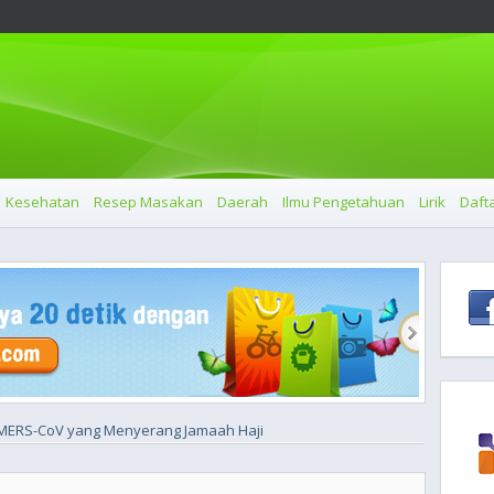
Kesehatan
Resep Masakan
Daerah
Ilmu Pengetahuan
Lirik
Dafta
 MERS-CoV yang Menyerang Jamaah Haji