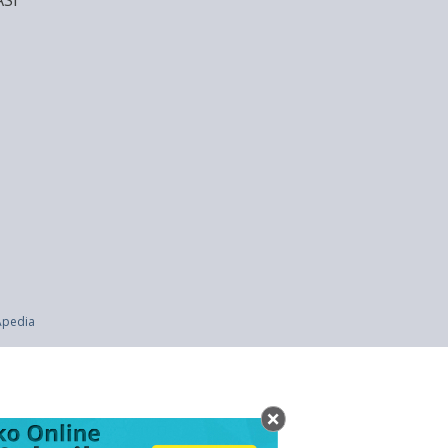
SI
ran Senjata-senjata Nuklir (UU 8 thn 1978)
rtha Stewart
Apedia