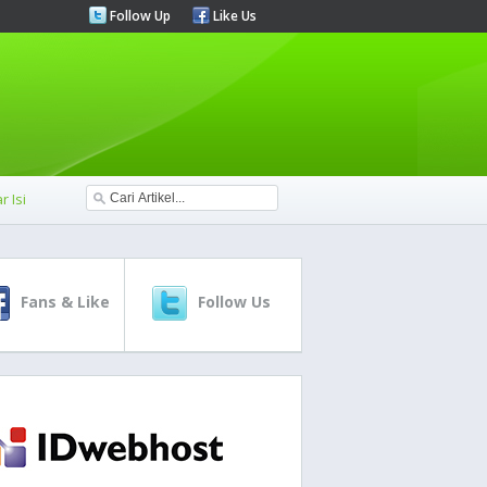
Follow Up
Like Us
r Isi
Fans & Like
Follow Us