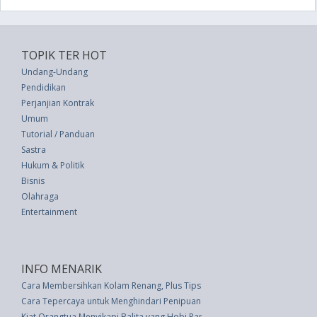
TOPIK TER HOT
Undang-Undang
Pendidikan
Perjanjian Kontrak
Umum
Tutorial / Panduan
Sastra
Hukum & Politik
Bisnis
Olahraga
Entertainment
INFO MENARIK
Cara Membersihkan Kolam Renang, Plus Tips Perawatan yang Wajib Diket
Cara Tepercaya untuk Menghindari Penipuan Perbaikan Rumah
Kiat Orangtua Menyikapi Balita yang Hobi Pamer