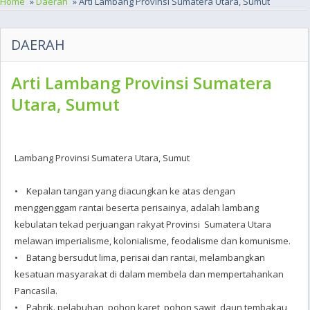
Home
»
Daerah
» Arti Lambang Provinsi Sumatera Utara, Sumut
DAERAH
Arti Lambang Provinsi Sumatera
Utara, Sumut
Lambang Provinsi Sumatera Utara, Sumut
• Kepalan tangan yang diacungkan ke atas dengan
menggenggam rantai beserta perisainya, adalah lambang
kebulatan tekad perjuangan rakyat Provinsi Sumatera Utara
melawan imperialisme, kolonialisme, feodalisme dan komunisme.
• Batang bersudut lima, perisai dan rantai, melambangkan
kesatuan masyarakat di dalam membela dan mempertahankan
Pancasila.
• Pabrik. pelabuhan, pohon karet, pohon sawit, daun tembakau,