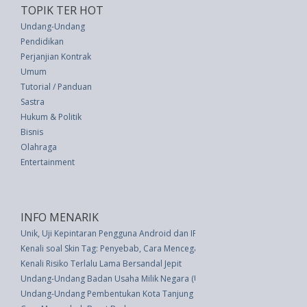
TOPIK TER HOT
Undang-Undang
Pendidikan
Perjanjian Kontrak
Umum
Tutorial / Panduan
Sastra
Hukum & Politik
Bisnis
Olahraga
Entertainment
INFO MENARIK
Unik, Uji Kepintaran Pengguna Android dan IPhone
Kenali soal Skin Tag: Penyebab, Cara Mencegah dan Mengobati
Kenali Risiko Terlalu Lama Bersandal Jepit
Undang-Undang Badan Usaha Milik Negara (UU 19 thn 2003)
Undang-Undang Pembentukan Kota Tanjung Pinang (UU 5 thn 2001)