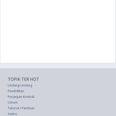
TOPIK TER HOT
Undang-Undang
Pendidikan
Perjanjian Kontrak
Umum
Tutorial / Panduan
Sastra