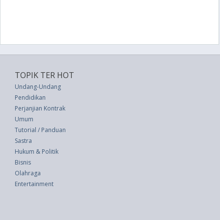
TOPIK TER HOT
Undang-Undang
Pendidikan
Perjanjian Kontrak
Umum
Tutorial / Panduan
Sastra
Hukum & Politik
Bisnis
Olahraga
Entertainment