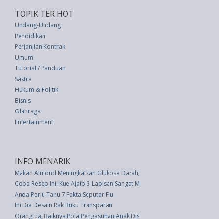
TOPIK TER HOT
Undang-Undang
Pendidikan
Perjanjian Kontrak
Umum
Tutorial / Panduan
Sastra
Hukum & Politik
Bisnis
Olahraga
Entertainment
INFO MENARIK
Makan Almond Meningkatkan Glukosa Darah, Kolesterol Pada Orang Muda
Coba Resep Ini! Kue Ajaib 3-Lapisan Sangat Mudah Dibuat
Anda Perlu Tahu 7 Fakta Seputar Flu
Ini Dia Desain Rak Buku Transparan
Orangtua, Baiknya Pola Pengasuhan Anak Disesuaikan dengan Profil Anak