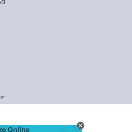
SI
n 1964)
Apedia