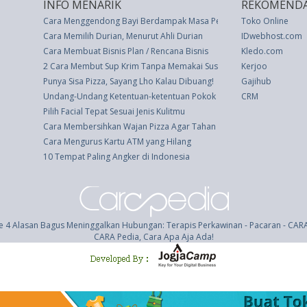
INFO MENARIK
REKOMENDA
Cara Menggendong Bayi Berdampak Masa Perkembangannya
Toko Online
Cara Memilih Durian, Menurut Ahli Durian
IDwebhost.com
Cara Membuat Bisnis Plan / Rencana Bisnis
Kledo.com
2 Cara Membut Sup Krim Tanpa Memakai Susu
Kerjoo
Punya Sisa Pizza, Sayang Lho Kalau Dibuang!
Gajihub
Undang-Undang Ketentuan-ketentuan Pokok Tenaga Atom (UU 31 th
CRM
Pilih Facial Tepat Sesuai Jenis Kulitmu
Cara Membersihkan Wajan Pizza Agar Tahan Selamanya
Cara Mengurus Kartu ATM yang Hilang
10 Tempat Paling Angker di Indonesia
e 4 Alasan Bagus Meninggalkan Hubungan: Terapis Perkawinan - Pacaran - CAR
CARA Pedia, Cara Apa Aja Ada!