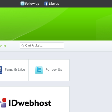
Follow Up
Like Us
r Isi
Fans & Like
Follow Us