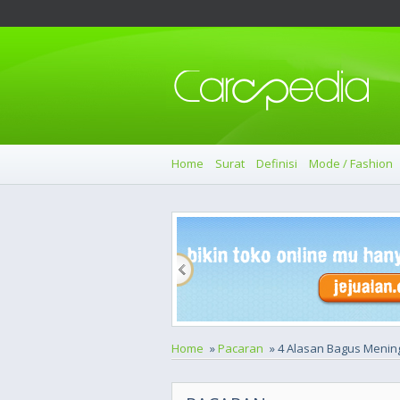
Home
Surat
Definisi
Mode / Fashion
Home
»
Pacaran
» 4 Alasan Bagus Menin