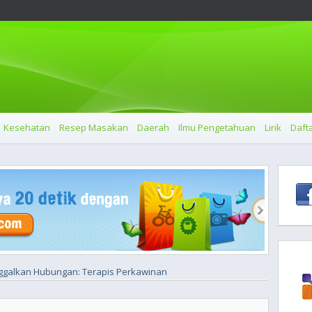
Kesehatan
Resep Masakan
Daerah
Ilmu Pengetahuan
Lirik
Dafta
ggalkan Hubungan: Terapis Perkawinan