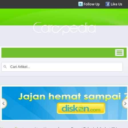
Follow Up
Like Us