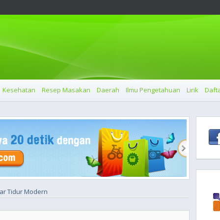
Kesehatan
Resep Masakan
Daerah
Ilmu Pengetahuan
Lirik
Dafta
mar Tidur Modern