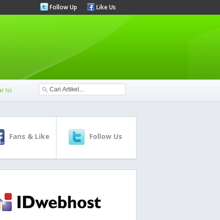
Follow Up
Like Us
r Isi
Fans & Like
Follow Us