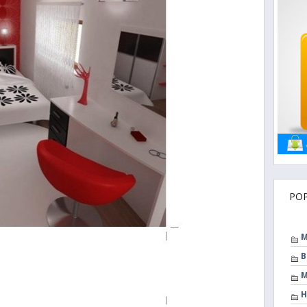
PO
M
B
M
H