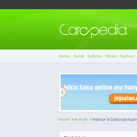
Home
Surat
Definisi
Mode / Fashion
Home
»
Rumah
» Interior & Dekorasi Ka