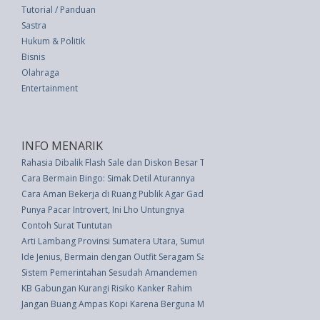
Tutorial / Panduan
Sastra
Hukum & Politik
Bisnis
Olahraga
Entertainment
INFO MENARIK
Rahasia Dibalik Flash Sale dan Diskon Besar Toko Online
Cara Bermain Bingo: Simak Detil Aturannya
Cara Aman Bekerja di Ruang Publik Agar Gadget Tak Jadi Target Hacker
Punya Pacar Introvert, Ini Lho Untungnya
Contoh Surat Tuntutan
Arti Lambang Provinsi Sumatera Utara, Sumut
Ide Jenius, Bermain dengan Outfit Seragam Saat Ke Kantor
Sistem Pemerintahan Sesudah Amandemen
KB Gabungan Kurangi Risiko Kanker Rahim
Jangan Buang Ampas Kopi Karena Berguna Merawat Tanaman