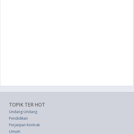
TOPIK TER HOT
Undang-Undang
Pendidikan
Perjanjian Kontrak
Umum