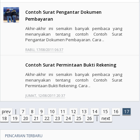
Contoh Surat Pengantar Dokumen
Pembayaran
Akhir-akhir ini semakin banyak pembaca yang
menanyakan tentang contoh Contoh Surat
Pengantar Dokumen Pembayaran. Cara ..
RABU, 17/08/2011 06:37
Contoh Surat Permintaan Bukti Rekening
Akhir-akhir ini semakin banyak pembaca yang
menanyakan tentang contoh Contoh Surat
Permintaan Bukti Rekening. Cara ..
JUMAT, 12/08/2011 20:37
|
prev
7
8
9
10
11
12
13
14
15
16
17
|
18
19
20
21
22
23
24
25
26
next
PENCARIAN TERBARU