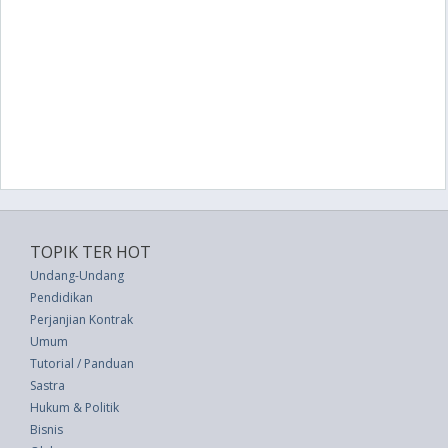
TOPIK TER HOT
Undang-Undang
Pendidikan
Perjanjian Kontrak
Umum
Tutorial / Panduan
Sastra
Hukum & Politik
Bisnis