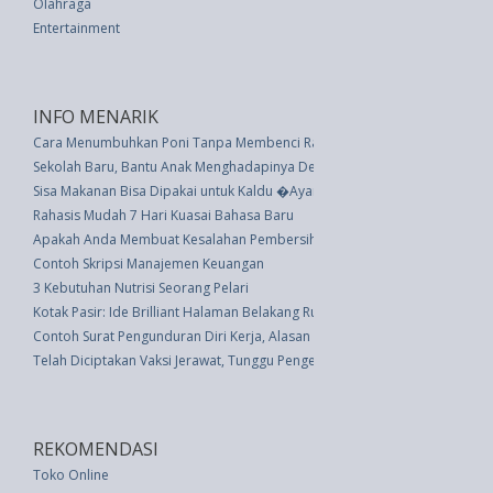
Olahraga
Entertainment
INFO MENARIK
Cara Menumbuhkan Poni Tanpa Membenci Rambut Seluruhnya
Sekolah Baru, Bantu Anak Menghadapinya Dengan Tips Ini
Sisa Makanan Bisa Dipakai untuk Kaldu �Ayam� Vegan, Apa yang Terjadi
Rahasis Mudah 7 Hari Kuasai Bahasa Baru
Apakah Anda Membuat Kesalahan Pembersihan Wajah ini?
Contoh Skripsi Manajemen Keuangan
3 Kebutuhan Nutrisi Seorang Pelari
Kotak Pasir: Ide Brilliant Halaman Belakang Rumah untuk Anak-Anak
Contoh Surat Pengunduran Diri Kerja, Alasan Diterima Ditempat Lain
Telah Diciptakan Vaksi Jerawat, Tunggu Pengembangannya
REKOMENDASI
Toko Online