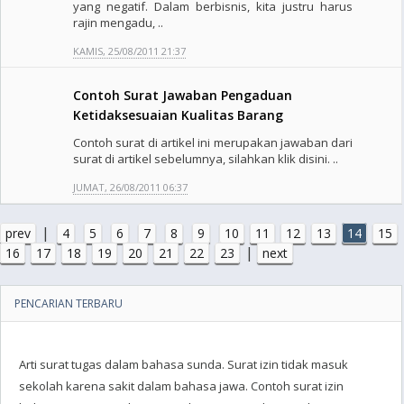
yang negatif. Dalam berbisnis, kita justru harus
rajin mengadu, ..
KAMIS, 25/08/2011 21:37
Contoh Surat Jawaban Pengaduan
Ketidaksesuaian Kualitas Barang
Contoh surat di artikel ini merupakan jawaban dari
surat di artikel sebelumnya, silahkan klik disini. ..
JUMAT, 26/08/2011 06:37
|
prev
4
5
6
7
8
9
10
11
12
13
14
15
|
16
17
18
19
20
21
22
23
next
PENCARIAN TERBARU
Arti surat tugas dalam bahasa sunda. Surat izin tidak masuk
sekolah karena sakit dalam bahasa jawa. Contoh surat izin