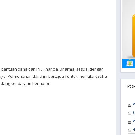
antuan dana dari PT. Financial Dharma, sesuai dengan
ya. Permohanan dana ini bertujuan untuk memulai usaha
cadang kendaraan bermotor.
PO
M
B
M
H