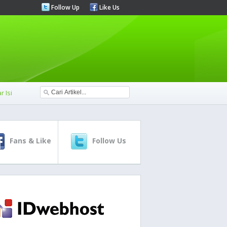
Follow Up
Like Us
r Isi
Fans & Like
Follow Us