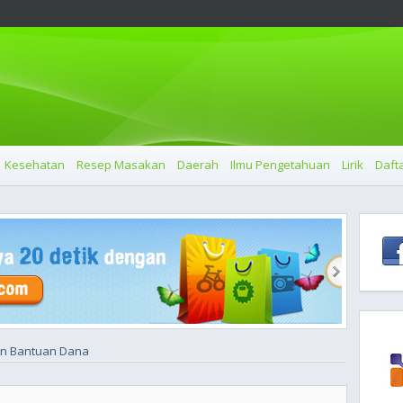
Kesehatan
Resep Masakan
Daerah
Ilmu Pengetahuan
Lirik
Dafta
an Bantuan Dana