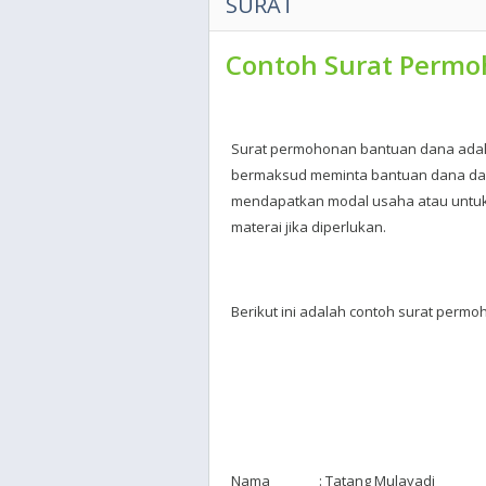
SURAT
Contoh Surat Perm
Surat permohonan bantuan dana ada
bermaksud meminta bantuan dana dari
mendapatkan modal usaha atau untuk 
materai jika diperlukan.
Berikut ini adalah contoh surat perm
Nama : Tatang Mulayadi