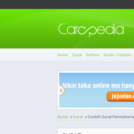
Home
Surat
Definisi
Mode / Fashion
Home
»
Surat
» Contoh Surat Permohon