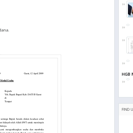
dana.
HGB M
FIND 