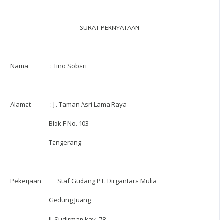
SURAT PERNYATAAN
Nama : Tino Sobari
Alamat : Jl. Taman Asri Lama Raya
Blok F No. 103
Tangerang
Pekerjaan : Staf Gudang PT. Dirgantara Mulia
Gedung Juang
Jl. Sudirman kav. 78