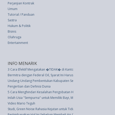
Perjanjian Kontrak
Umum
Tutorial / Panduan
Sastra
Hukum & Politik
Bisnis
Olahraga
Entertainment
INFO MENARIK
3 Cara Efektif Mengatakan �TIDAK� di Kantor
Bermitra dengan Federal Oil, Syarat Ini Harus Dipenuhi Bengkel Umum
Undang-Undang Pembentukan Kabupaten Seram Bagian Timur, Kabupaten S
Pengertian dan Definisi Dunia
5 Cara Menghindari Kesalahan Pengobatan Hewan Kesayangan
Inilah Usia "Sempurna" untuk Memiliki Bayi, Menurut Sains
Video Mario Teguh
Studi, Green Noise Rahasia Kejutan untuk Tidur Nyenyak
Pertimbangkan Hal Ini Sebelum Membeli Air Conditioner