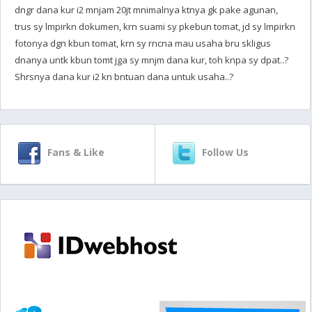
dngr dana kur i2 mnjam 20jt mnimalnya ktnya gk pake agunan,
trus sy lmpirkn dokumen, krn suami sy pkebun tomat, jd sy lmpirkn
fotonya dgn kbun tomat, krn sy rncna mau usaha bru skligus
dnanya untk kbun tomt jga sy mnjm dana kur, toh knpa sy dpat..?
Shrsnya dana kur i2 kn bntuan dana untuk usaha..?
Fans & Like
Follow Us