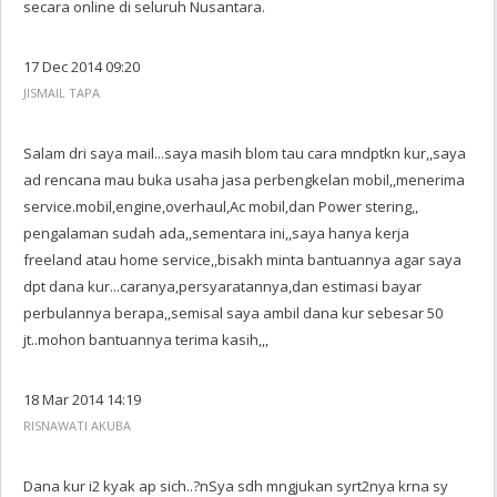
secara online di seluruh Nusantara.
17 Dec 2014 09:20
JISMAIL TAPA
Salam dri saya mail...saya masih blom tau cara mndptkn kur,,saya
ad rencana mau buka usaha jasa perbengkelan mobil,,menerima
service.mobil,engine,overhaul,Ac mobil,dan Power stering,,
pengalaman sudah ada,,sementara ini,,saya hanya kerja
freeland atau home service,,bisakh minta bantuannya agar saya
dpt dana kur...caranya,persyaratannya,dan estimasi bayar
perbulannya berapa,,semisal saya ambil dana kur sebesar 50
jt..mohon bantuannya terima kasih,,,
18 Mar 2014 14:19
RISNAWATI AKUBA
Dana kur i2 kyak ap sich..?nSya sdh mngjukan syrt2nya krna sy