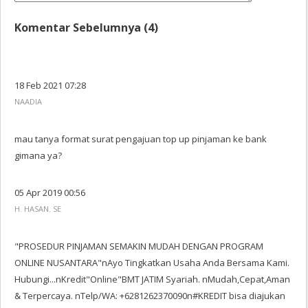
Komentar Sebelumnya (4)
18 Feb 2021 07:28
NAADIA
mau tanya format surat pengajuan top up pinjaman ke bank
gimana ya?
05 Apr 2019 00:56
H. HASAN. SE
"PROSEDUR PINJAMAN SEMAKIN MUDAH DENGAN PROGRAM
ONLINE NUSANTARA"nAyo Tingkatkan Usaha Anda Bersama Kami.
Hubungi...nKredit"Online"BMT JATIM Syariah. nMudah,Cepat,Aman
& Terpercaya. nTelp/WA: +6281262370090n#KREDIT bisa diajukan