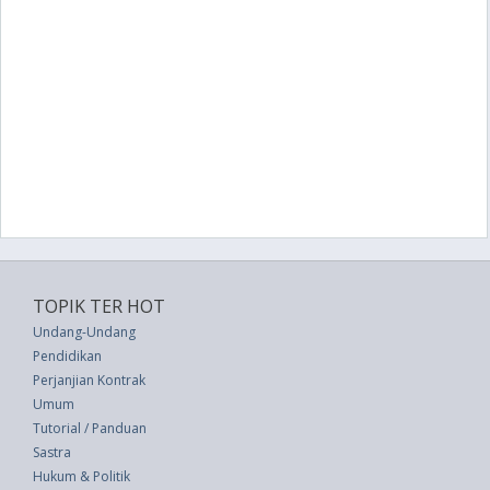
TOPIK TER HOT
Undang-Undang
Pendidikan
Perjanjian Kontrak
Umum
Tutorial / Panduan
Sastra
Hukum & Politik