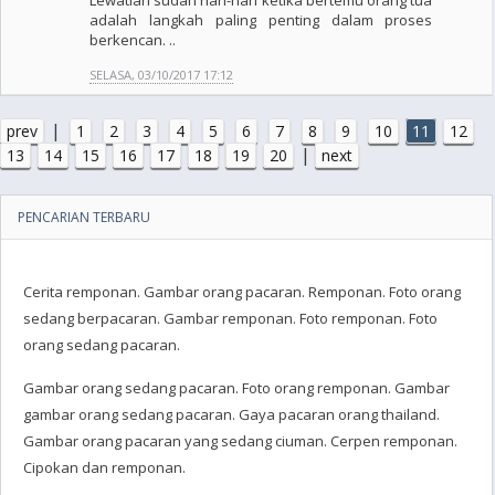
Lewatlah sudah hari-hari ketika bertemu orang tua
adalah langkah paling penting dalam proses
berkencan. ..
SELASA, 03/10/2017 17:12
|
prev
1
2
3
4
5
6
7
8
9
10
11
12
|
13
14
15
16
17
18
19
20
next
PENCARIAN TERBARU
Cerita remponan. Gambar orang pacaran. Remponan. Foto orang
sedang berpacaran. Gambar remponan. Foto remponan. Foto
orang sedang pacaran.
Gambar orang sedang pacaran. Foto orang remponan. Gambar
gambar orang sedang pacaran. Gaya pacaran orang thailand.
Gambar orang pacaran yang sedang ciuman. Cerpen remponan.
Cipokan dan remponan.