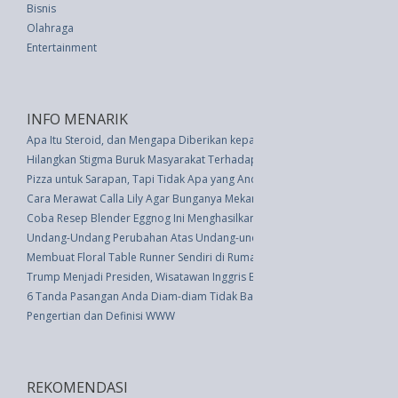
Bisnis
Olahraga
Entertainment
INFO MENARIK
Apa Itu Steroid, dan Mengapa Diberikan kepada Pasien Positif Covid-19?
Hilangkan Stigma Buruk Masyarakat Terhadap Penyandang Gangguan Jiw
Pizza untuk Sarapan, Tapi Tidak Apa yang Anda Pikirkan Selama Ini
Cara Merawat Calla Lily Agar Bunganya Mekar dari Tahun ke Tahun
Coba Resep Blender Eggnog Ini Menghasilkan Krim yang Sempurna
Undang-Undang Perubahan Atas Undang-undang Nomor 3 Tahun 1975 Tenta
Membuat Floral Table Runner Sendiri di Rumah
Trump Menjadi Presiden, Wisatawan Inggris Berpikir Ulang Berwisata ke A
6 Tanda Pasangan Anda Diam-diam Tidak Bahagia
Pengertian dan Definisi WWW
REKOMENDASI