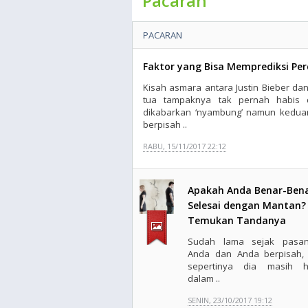
Pacaran
PACARAN
Faktor yang Bisa Memprediksi Per
Kisah asmara antara Justin Bieber da
tua tampaknya tak pernah habis d
dikabarkan ‘nyambung’ namun keduan
berpisah ..
RABU, 15/11/2017 22:12
Apakah Anda Benar-Ben
Selesai dengan Mantan?
Temukan Tandanya
Sudah lama sejak pasa
Anda dan Anda berpisah, 
sepertinya dia masih h
dalam ..
SENIN, 23/10/2017 19:12