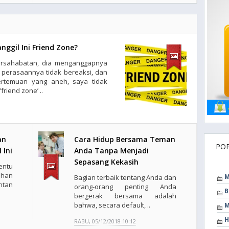
nggil Ini Friend Zone?
persahabatan, dia menganggapnya
perasaannya tidak bereaksi, dan
ertemuan yang aneh, saya tidak
friend zone’ ..
an
Cara Hidup Bersama Teman
PO
 Ini
Anda Tanpa Menjadi
Sepasang Kekasih
entu
ahan
M
Bagian terbaik tentang Anda dan
ntan
orang-orang penting Anda
B
bergerak bersama adalah
bahwa, secara default, ..
M
H
RABU, 05/12/2018 10:12