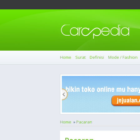
Home
Surat
Definisi
Mode / Fashion
Home
»
Pacaran