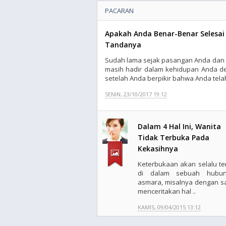
PACARAN
Apakah Anda Benar-Benar Selesa
Tandanya
Sudah lama sejak pasangan Anda dan A
masih hadir dalam kehidupan Anda de
setelah Anda berpikir bahwa Anda tel
SENIN, 23/10/2017 19:12
Dalam 4 Hal Ini, Wanita
Tidak Terbuka Pada
Kekasihnya
Keterbukaan akan selalu ter
di dalam sebuah hubun
asmara, misalnya dengan sa
menceritakan hal ..
KAMIS, 09/04/2015 13:12