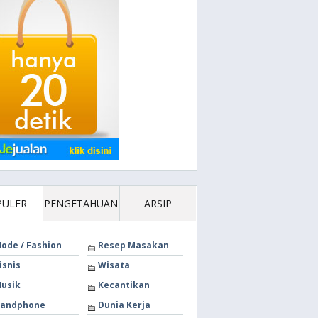
PULER
PENGETAHUAN
ARSIP
ode / Fashion
Resep Masakan
isnis
Wisata
usik
Kecantikan
andphone
Dunia Kerja