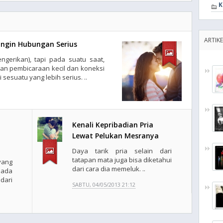
K
ARTIK
Ingin Hubungan Serius
erikan), tapi pada suatu saat,
an pembicaraan kecil dan koneksi
sesuatu yang lebih serius. ..
Kenali Kepribadian Pria
Lewat Pelukan Mesranya
Daya tarik pria selain dari
tatapan mata juga bisa diketahui
ang
dari cara dia memeluk. ..
pada
ari
SABTU, 04/05/2013 21:12