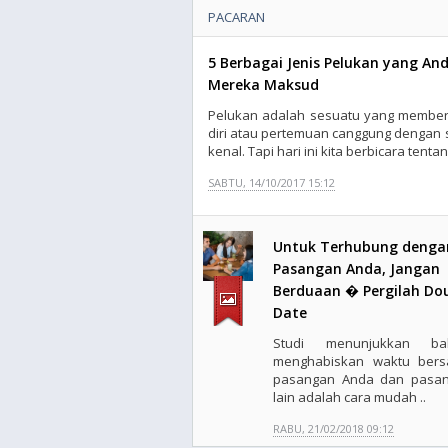
PACARAN
5 Berbagai Jenis Pelukan yang An
Mereka Maksud
Pelukan adalah sesuatu yang member
diri atau pertemuan canggung dengan 
kenal. Tapi hari ini kita berbicara tenta
SABTU, 14/10/2017 15:12
Untuk Terhubung denga
Pasangan Anda, Jangan
Berduaan � Pergilah Do
Date
Studi menunjukkan ba
menghabiskan waktu ber
pasangan Anda dan pasa
lain adalah cara mudah ..
RABU, 21/02/2018 09:12