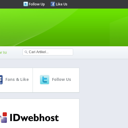
Follow Up
Like Us
r Isi
Fans & Like
Follow Us