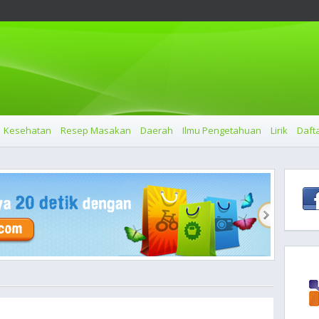
Kesehatan
Resep Masakan
Daerah
Ilmu Pengetahuan
Lirik
Dafta