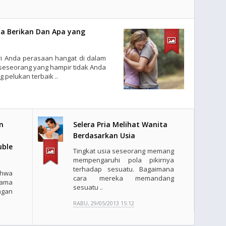
da Berikan Dan Apa yang
i Anda perasaan hangat di dalam
seseorang yang hampir tidak Anda
ng pelukan terbaik ..
n
Selera Pria Melihat Wanita
Berdasarkan Usia
uble
Tingkat usia seseorang memang
mempengaruhi pola pikirnya
terhadap sesuatu. Bagaimana
hwa
cara mereka memandang
sama
sesuatu ..
ngan
RABU, 29/05/2013 15:12