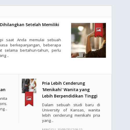
 Dihilangkan Setelah Memiliki
api saat Anda memulai sebuah
masa berkepanjangan, beberapa
t selama bertahun-tahun, perlu
ng ..
Pria Lebih Cenderung
kan
'Menikahi' Wanita yang
Lebih Berpendidikan Tinggi
nita
ris.
Dalam sebuah studi baru di
g ..
University of Kansas, wanita
lebih cenderung menikahi pria
yang ..
MINGGU, 10/09/2017 09:12