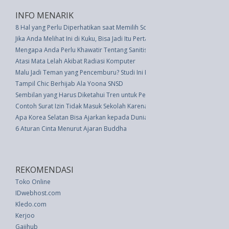
INFO MENARIK
8 Hal yang Perlu Diperhatikan saat Memilih Sofa Tidur
Jika Anda Melihat Ini di Kuku, Bisa Jadi Itu Pertanda Diabetes
Mengapa Anda Perlu Khawatir Tentang Sanitiser Tangan
Atasi Mata Lelah Akibat Radiasi Komputer
Malu Jadi Teman yang Pencemburu? Studi Ini Beri Kabar Gembira
Tampil Chic Berhijab Ala Yoona SNSD
Sembilan yang Harus Diketahui Tren untuk Penggemar Teh
Contoh Surat Izin Tidak Masuk Sekolah Karena Sakit
Apa Korea Selatan Bisa Ajarkan kepada Dunia Tentang Hidup dengan Bai
6 Aturan Cinta Menurut Ajaran Buddha
REKOMENDASI
Toko Online
IDwebhost.com
Kledo.com
Kerjoo
Gajihub