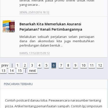
terlihat menarik pada promo online untuk hotel
yang secara ..
SENIN, 25/01/2016 18:12
Benarkah Kita Memerlukan Asuransi
Perjalanan? Kenali Pertimbangannya
Melakukan sebuah perjalanan selain persiapan
dana dan akomodasi kita juga membutuhkan
perlindungan dalam bentuk ..
KAMIS, 17/12/2015 09:12
|
prev
1
2
3
4
5
6
7
8
9
10
11
12
|
13
14
15
next
PENCARIAN TERBARU
Contoh postcard danau toba. Pewawancara narasumber tentang
pizza. Artikel tentang pemanfaatan sampah. Contoh lpj simposium