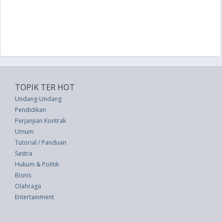
TOPIK TER HOT
Undang-Undang
Pendidikan
Perjanjian Kontrak
Umum
Tutorial / Panduan
Sastra
Hukum & Politik
Bisnis
Olahraga
Entertainment