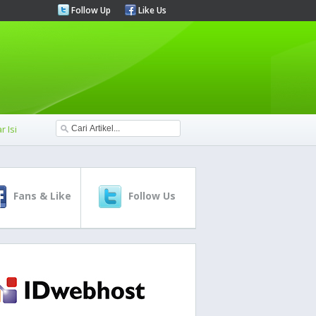
Follow Up
Like Us
r Isi
Fans & Like
Follow Us