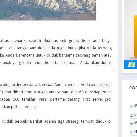
silitas menarik, seperti dua tas cek gratis, tidak ada biaya
a satu tangkapan: tidak ada tugas kursi. Jika Anda terbang
pi jika Anda berencana untuk duduk bersama seorang teman atau
k-anak yang lebih muda, tidak tahu di mana Anda akan duduk
ding order berdasarkan saat Anda check in. Anda dimasukkan
PO
 C) dan diberi nomor tugas antara satu dan 60 di setiap zona.
pan C60 terakhir. Kursi pertama datang, first serve, jadi
M
kan pilihan terluas.
B
uduk terbaik? Berikut adalah tiga strategi tempat duduk di
M
H