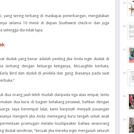
o, yang sering terbang di maskapai penerbangan, mengatakan
nya selama 10 menit di depan Southwest check-in dan juga
sehingga dia tidak lupa.
jak
pat duduk yang benar adalah penting jika Anda ingin duduk di
ika terbang dengan keluarga ketiganya, McLaughlin berkata,
Early Bird dan duduk di jendela dan gang. Biasanya pada saat
terbuka."
dua orang jauh lebih mudah daripada tiga atau empat, tentu
emukan dua kursi di bagian belakang pesawat, bahkan dengan
luarga saya berempat lalat, kami berpisah menjadi pasangan
asanya mengerti jika Anda memegang kursi tengah untuk anak
permintaan pramugari melalui loudspeaker bahwa seseorang
g duduk sendirian, "kecuali jika mereka ingin mengasuh seluruh