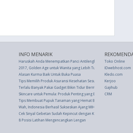
INFO MENARIK
REKOMENDA
Haruskah Anda Menempatkan Panci Antilengket di Mesin Pencuci Pir
Toko Online
2017, Golden Age untuk Wanita yang Lebih Tua Berpasangan denga
IDwebhost.com
Alasan Kurma Baik Untuk Buka Puasa
Kledo.com
Tips Memilih Produk Asuransi Kesehatan Sesuai Budget
Kerjoo
Terlalu Banyak Pakai Gadget Bikin Tidur Bermasalah? Kenali Faktanya
Gajihub
Skincare untuk Pemula: Produk Penting yang Bantu Anda Memulainy
CRM
Tips Membuat Pupuk Tanaman yang Hemat Biaya
Wah, Indonesia Berhasil Sukseskan Ajang MIHAS 2015
Cek Sinyal Gebetan Sudah Kepincut dengan Kamu
8 Posisi Latihan Mengencangkan Lengan