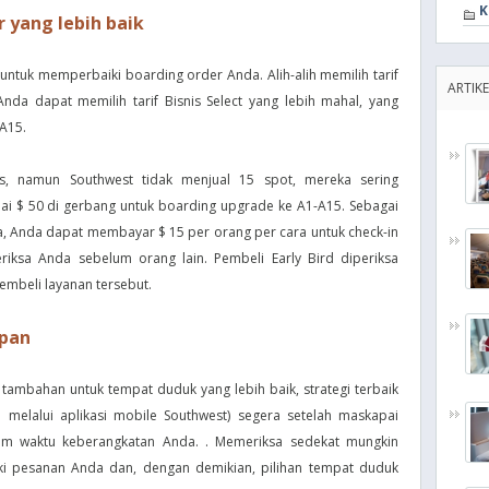
K
r yang lebih baik
ntuk memperbaiki boarding order Anda. Alih-alih memilih tarif
ARTIKE
da dapat memilih tarif Bisnis Select yang lebih mahal, yang
A15.
is, namun Southwest tidak menjual 15 spot, mereka sering
 $ 50 di gerbang untuk boarding upgrade ke A1-A15. Sebagai
nda, Anda dapat membayar $ 15 per orang per cara untuk check-in
riksa Anda sebelum orang lain. Pembeli Early Bird diperiksa
mbeli layanan tersebut.
epan
 tambahan untuk tempat duduk yang lebih baik, strategi terbaik
u melalui aplikasi mobile Southwest) segera setelah maskapai
lum waktu keberangkatan Anda. . Memeriksa sedekat mungkin
 pesanan Anda dan, dengan demikian, pilihan tempat duduk