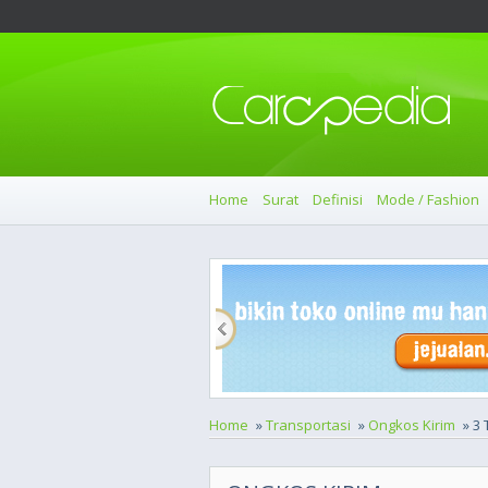
Home
Surat
Definisi
Mode / Fashion
Home
»
Transportasi
»
Ongkos Kirim
» 3 