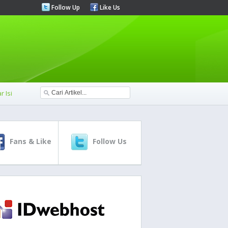
Follow Up
Like Us
r Isi
Fans & Like
Follow Us