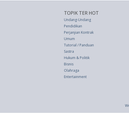
TOPIK TER HOT
Undang-Undang
Pendidikan
Perjanjian Kontrak
Umum
Tutorial / Panduan
Sastra
Hukum & Politik
Bisnis
Olahraga
Entertainment
We