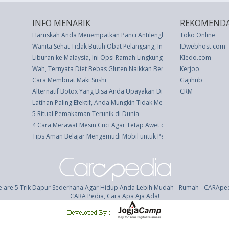
INFO MENARIK
REKOMENDA
Haruskah Anda Menempatkan Panci Antilengket di Mesin Pencuci Pir
Toko Online
Wanita Sehat Tidak Butuh Obat Pelangsing, Ini Alasannya
IDwebhost.com
Liburan ke Malaysia, Ini Opsi Ramah Lingkungan soal Konektivitas D
Kledo.com
Wah, Ternyata Diet Bebas Gluten Naikkan Berat Badan
Kerjoo
Cara Membuat Maki Sushi
Gajihub
Alternatif Botox Yang Bisa Anda Upayakan Di Rumah, Untuk Anti Pe
CRM
Latihan Paling Efektif, Anda Mungkin Tidak Melakukannya
5 Ritual Pemakaman Terunik di Dunia
4 Cara Merawat Mesin Cuci Agar Tetap Awet dan Prima
Tips Aman Belajar Mengemudi Mobil untuk Pemula
 are 5 Trik Dapur Sederhana Agar Hidup Anda Lebih Mudah - Rumah - CARApe
CARA Pedia, Cara Apa Aja Ada!