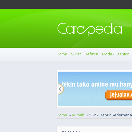
Home
Surat
Definisi
Mode / Fashion
Home
»
Rumah
» 5 Trik Dapur Sederhan