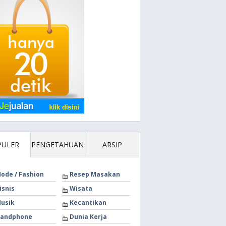
PULER
PENGETAHUAN
ARSIP
ode / Fashion
Resep Masakan
isnis
Wisata
usik
Kecantikan
andphone
Dunia Kerja