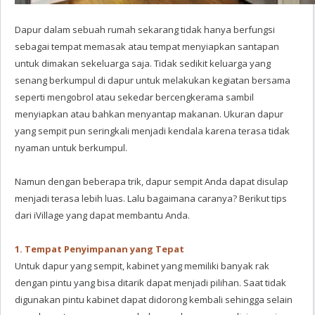
Dapur dalam sebuah rumah sekarang tidak hanya berfungsi
sebagai tempat memasak atau tempat menyiapkan santapan
untuk dimakan sekeluarga saja. Tidak sedikit keluarga yang
senang berkumpul di dapur untuk melakukan kegiatan bersama
seperti mengobrol atau sekedar bercengkerama sambil
menyiapkan atau bahkan menyantap makanan. Ukuran dapur
yang sempit pun seringkali menjadi kendala karena terasa tidak
nyaman untuk berkumpul.
Namun dengan beberapa trik, dapur sempit Anda dapat disulap
menjadi terasa lebih luas. Lalu bagaimana caranya? Berikut tips
dari iVillage yang dapat membantu Anda.
1. Tempat Penyimpanan yang Tepat
Untuk dapur yang sempit, kabinet yang memiliki banyak rak
dengan pintu yang bisa ditarik dapat menjadi pilihan. Saat tidak
digunakan pintu kabinet dapat didorong kembali sehingga selain