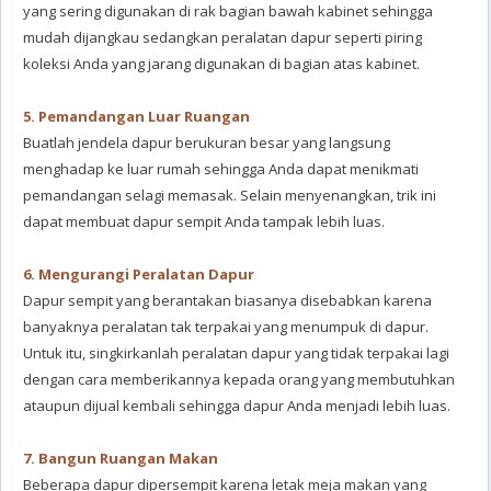
yang sering digunakan di rak bagian bawah kabinet sehingga
mudah dijangkau sedangkan peralatan dapur seperti piring
koleksi Anda yang jarang digunakan di bagian atas kabinet.
5. Pemandangan Luar Ruangan
Buatlah jendela dapur berukuran besar yang langsung
menghadap ke luar rumah sehingga Anda dapat menikmati
pemandangan selagi memasak. Selain menyenangkan, trik ini
dapat membuat dapur sempit Anda tampak lebih luas.
6. Mengurangi Peralatan Dapur
Dapur sempit yang berantakan biasanya disebabkan karena
banyaknya peralatan tak terpakai yang menumpuk di dapur.
Untuk itu, singkirkanlah peralatan dapur yang tidak terpakai lagi
dengan cara memberikannya kepada orang yang membutuhkan
ataupun dijual kembali sehingga dapur Anda menjadi lebih luas.
7. Bangun Ruangan Makan
Beberapa dapur dipersempit karena letak meja makan yang