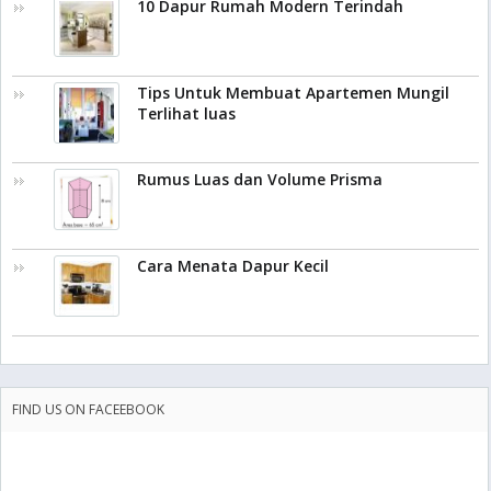
10 Dapur Rumah Modern Terindah
Tips Untuk Membuat Apartemen Mungil
Terlihat luas
Rumus Luas dan Volume Prisma
Cara Menata Dapur Kecil
FIND US ON FACEEBOOK