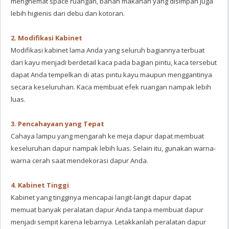
menghemat space ruangan, bahan makanan yang disimpan juga
lebih higienis dari debu dan kotoran.
2. Modifikasi Kabinet
Modifikasi kabinet lama Anda yang seluruh bagiannya terbuat
dari kayu menjadi berdetail kaca pada bagian pintu, kaca tersebut
dapat Anda tempelkan di atas pintu kayu maupun menggantinya
secara keseluruhan. Kaca membuat efek ruangan nampak lebih
luas.
3. Pencahayaan yang Tepat
Cahaya lampu yang mengarah ke meja dapur dapat membuat
keseluruhan dapur nampak lebih luas. Selain itu, gunakan warna-
warna cerah saat mendekorasi dapur Anda.
4. Kabinet Tinggi
Kabinet yang tingginya mencapai langit-langit dapur dapat
memuat banyak peralatan dapur Anda tanpa membuat dapur
menjadi sempit karena lebarnya. Letakkanlah peralatan dapur