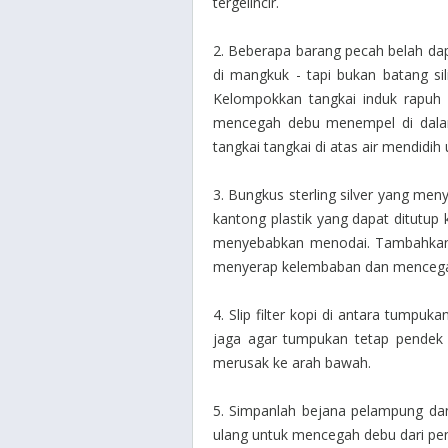
tergelincir.
2. Beberapa barang pecah belah da
di mangkuk - tapi bukan batang sili
Kelompokkan tangkai induk rapuh 
mencegah debu menempel di dalam
tangkai tangkai di atas air mendidi
3. Bungkus sterling silver yang men
kantong plastik yang dapat ditutup
menyebabkan menodai. Tambahkan p
menyerap kelembaban dan menceg
4. Slip filter kopi di antara tumpu
jaga agar tumpukan tetap pendek
merusak ke arah bawah.
5. Simpanlah bejana pelampung dan
ulang untuk mencegah debu dari pe