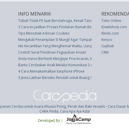
INFO MENARIK
REKOMENDA
Tubuh Tidak Fit Saat Berolahraga, Kenali Tandanya
Toko Online
3 Cara Ini Jadikan Proses Pindahan Rumah Bebas Stres
IDwebhost.com
Tips Mencetak Adonan Cookies
Kledo.com
Mengakali Penampilan Si Mungil Agar Tampak Lebih Tinggi
Kerjoo
Ide Kecantikan Yang Menghemat Waktu, Uang, dan Kewarasan
Gajihub
Contoh Surat Pendirian Paguyuban Arisan
CRM
Anda Harus Berhenti Mengejar Pria Incaran, Ini Tandanya
Bantu Cerdaskan Anak Melalui Komunikasi 2 Arah Antara Otak dan S
4 Cara Memaksimalkan Earphone iPhone
3 Jenis Latihan Berisiko Rendah untuk Buang Stres
panan Cerdas untuk Acara Khusus Piring, Perak dan Baki Vessels - Cara Dasa
CARA Pedia, Cara Apa Aja Ada!