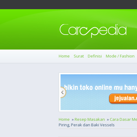
Home
Surat
Definisi
Mode / Fashion
Home
»
Resep Masakan
»
Cara Dasar M
Piring, Perak dan Baki Vessels