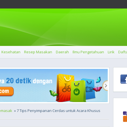
Kesehatan
Resep Masakan
Daerah
Ilmu Pengetahuan
Lirik
Dafta
emasak
» 7 Tips Penyimpanan Cerdas untuk Acara Khusus