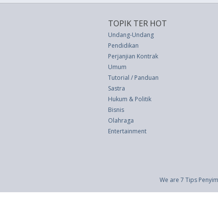
TOPIK TER HOT
Undang-Undang
Pendidikan
Perjanjian Kontrak
Umum
Tutorial / Panduan
Sastra
Hukum & Politik
Bisnis
Olahraga
Entertainment
We are 7 Tips Penyim