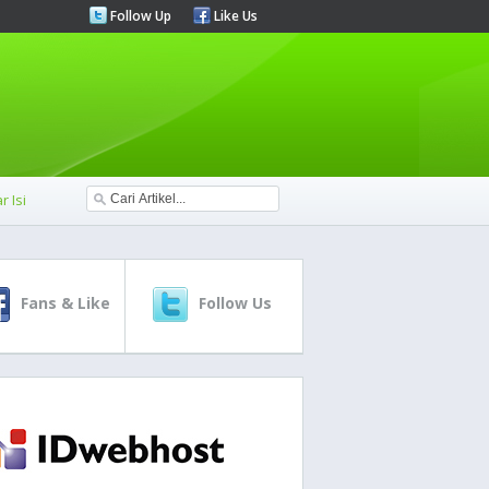
Follow Up
Like Us
r Isi
Fans & Like
Follow Us