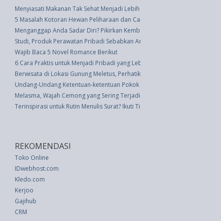
Menyiasati Makanan Tak Sehat Menjadi Lebih Sehat
5 Masalah Kotoran Hewan Peliharaan dan Cara Mengatasinya
Menganggap Anda Sadar Diri? Pikirkan Kembali
Studi, Produk Perawatan Pribadi Sebabkan Anak-Anak Ke UGD Setiap Dua
Wajib Baca 5 Novel Romance Berikut
6 Cara Praktis untuk Menjadi Pribadi yang Lebih Sadar Diri
Berwisata di Lokasi Gunung Meletus, Perhatikan Hal-Hal Berikut
Undang-Undang Ketentuan-ketentuan Pokok Pengelolaan Lingkungan Hidu
Melasma, Wajah Cemong yang Sering Terjadi pada Wanita Hamil
Terinspirasi untuk Rutin Menulis Surat? Ikuti Tips Bermanfaat Ini
REKOMENDASI
Toko Online
IDwebhost.com
Kledo.com
Kerjoo
Gajihub
CRM