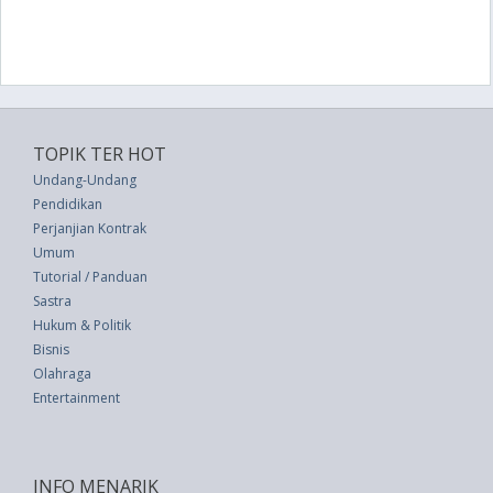
TOPIK TER HOT
Undang-Undang
Pendidikan
Perjanjian Kontrak
Umum
Tutorial / Panduan
Sastra
Hukum & Politik
Bisnis
Olahraga
Entertainment
INFO MENARIK