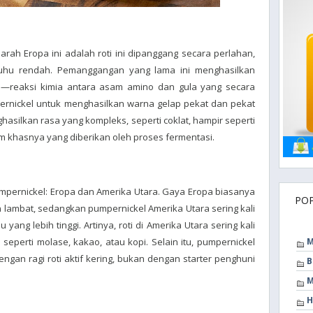
jarah Eropa ini adalah roti ini dipanggang secara perlahan,
suhu rendah. Pemanggangan yang lama ini menghasilkan
rd—reaksi kimia antara asam amino dan gula yang secara
rnickel untuk menghasilkan warna gelap pekat dan pekat
menghasilkan rasa yang kompleks, seperti coklat, hampir seperti
am khasnya yang diberikan oleh proses fermentasi.
pernickel: Eropa dan Amerika Utara. Gaya Eropa biasanya
PO
mbat, sedangkan pumpernickel Amerika Utara sering kali
ang lebih tinggi. Artinya, roti di Amerika Utara sering kali
perti molase, kakao, atau kopi. Selain itu, pumpernickel
M
engan ragi roti aktif kering, bukan dengan starter penghuni
B
M
H