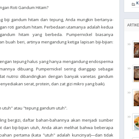
K
engan Roti Gandum Hitam?
g biji gandum hitam dan tepung, Anda mungkin bertanya-
ARTIKE
gan roti gandum hitam. Perbedaan utamanya adalah kedua
n gandum hitam yang berbeda. Pumpernickel biasanya
uah beri, artinya mengandung ketiga lapisan biji-bijian:
at dengan tepung halus yang hanya mengandung endosperma
umannya dibuang. Pumpernickel sering dianggap sebagai
adat nutrisi dibandingkan dengan banyak varietas gandum
ediakan serat, protein, dan zat gizi mikro yang baik).
ian utuh" atau "tepung gandum utuh".
aling bergizi, daftar bahan-bahannya akan menjadi sumber
uat dari biji-bijian utuh, Anda akan melihat bahwa beberapa
bahan pertama (kata "utuh" adalah kuncinya!)—dan tidak