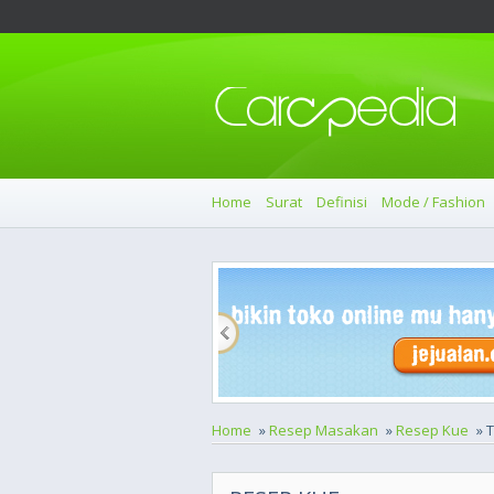
Home
Surat
Definisi
Mode / Fashion
Home
»
Resep Masakan
»
Resep Kue
» T