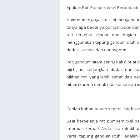
Apakah Roti Pumpernickel Berbeda d
Namun mengingat roti ini mengandun
tanya apa bedanya pumpernickel den
roti tersebut dibuat dari bagia
menggunakan tepung gandum utuh dan b
dedak, kuman, dan endosperm.
Roti gandum hitam sering kali dibu
biji-bijian, sedangkan dedak dan k
pilihan roti yang lebih sehat dan p
hitam (karena dedak dan kumannya meny
Carilah bahan-bahan seperti "biji-bij
Saat berbelanja roti pumpernickel p
informasi terbaik Anda. Jika roti dib
versi "tepung gandum utuh" adalah 