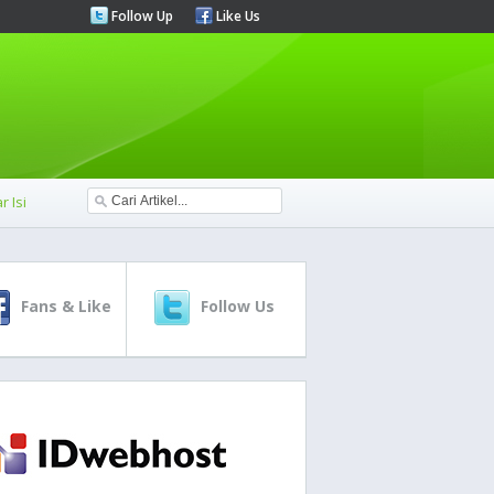
Follow Up
Like Us
r Isi
Fans & Like
Follow Us