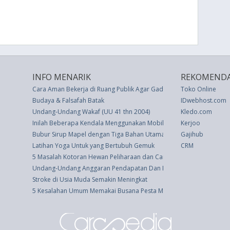
INFO MENARIK
REKOMENDA
Cara Aman Bekerja di Ruang Publik Agar Gadget Tak Jadi Target Ha
Toko Online
Budaya & Falsafah Batak
IDwebhost.com
Undang-Undang Wakaf (UU 41 thn 2004)
Kledo.com
Inilah Beberapa Kendala Menggunakan Mobile Officer
Kerjoo
Bubur Sirup Mapel dengan Tiga Bahan Utama
Gajihub
Latihan Yoga Untuk yang Bertubuh Gemuk
CRM
5 Masalah Kotoran Hewan Peliharaan dan Cara Mengatasinya
Undang-Undang Anggaran Pendapatan Dan Belanja Negara Tahun A
Stroke di Usia Muda Semakin Meningkat
5 Kesalahan Umum Memakai Busana Pesta Menurut Stylist