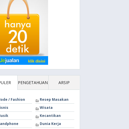
PULER
PENGETAHUAN
ARSIP
ode / Fashion
Resep Masakan
isnis
Wisata
usik
Kecantikan
andphone
Dunia Kerja