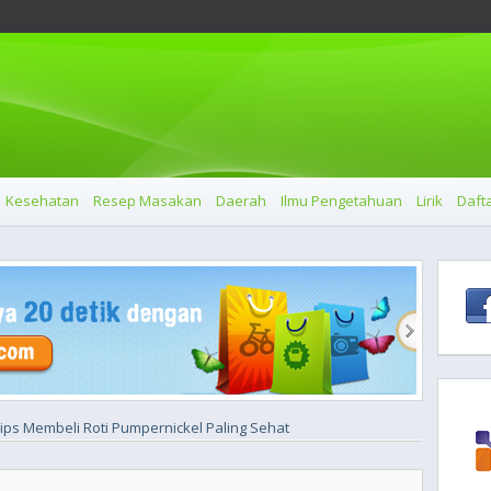
Kesehatan
Resep Masakan
Daerah
Ilmu Pengetahuan
Lirik
Dafta
ips Membeli Roti Pumpernickel Paling Sehat