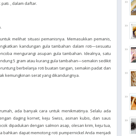
ati. , dalam daftar.
.
untuk melihat situasi pemanisnya. Memasukkan pemanis,
ningkatkan kandungan gula tambahan dalam roti—sesuatu
mencoba mengurangi asupan gula tambahan. Idealnya, satu
andung 5 gram atau kurang gula tambahan—semakin sedikit
eruntung berbelanja roti buatan tangan, semakin padat dan
nyak kemungkinan serat yang dikandungnya.
di rumah, ada banyak cara untuk menikmatinya. Selalu ada
engan daging kornet, keju Swiss, asinan kubis, dan saus
t cocok dipadukan dengan salmon asap, olesan krim, keju tua,
 bahkan dapat memotong roti pumpernickel Anda menjadi