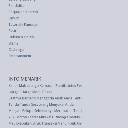
Pendidikan
Perjanjian Kontrak
Umum
Tutorial / Panduan
Sastra
Hukum & Politik
Bisnis
Olahraga
Entertainment
INFO MENARIK
Kenali Makna Logo Kemasan Plastik Untuk Pemakaian Aman
Harga - Harga Mobil Bekas
Saatnya Berhenti Menggoda Anak Anda Tentang Hal-Hal Ini
Tanda-Tanda Seseorang Menyukai Anda
Menjadi Pelupa Sebenarnya Merupakan Tanda Kecerdasan Tinggi
Yuk Tonton Teater Musikal Disney�s Beauty and The Beast di Jakarta
Mau Diapakan Struk Transaksi Menumpuk Anda?