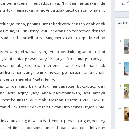
K
da benar-benar mengadopsinya. "Ini juga merupakan ide
 untuk memastikan anak Anda tidak takut dengan binatang
ARTIKE
 keluarga Anda, penting untuk berbicara dengan anak-anak
a umum, M. Erin Henry, VMD, seorang dokter hewan dengan
Maddie di Cornell University, mengatakan kepada Yahoo
enis hewan peliharaan yang Anda pertimbangkan dan lihat
g kuat tentang seseorang," katanya. Anda mungkin belajar
besar untuk jenis hewan tertentu atau benar-benar tidak
memiliki teman yang memiliki hewan peliharaan ramah anak,
si dengan mereka," kata Henry.
tua, itu ide yang baik untuk mendapatkan buku-buku dari
ng jenis anjing yang Anda pertimbangkan, apa artinya
mereka tinggal di rumah, Meghan Herron, DVM , DAVCB,
an di Fakultas Kedokteran Hewan Universitas Negeri Ohio,
ucing atau anjing dewasa dari tempat penampungan, penting
t ini tinggal bersama anak di panti asuhan. "Ini akan