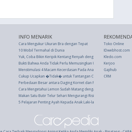
INFO MENARIK
REKOMENDA
Cara Mengukur Ukuran Bra dengan Tepat
Toko Online
10 Mobil Termahal di Dunia
IDwebhost.com
Yuk, Coba Bikin Keripik Kentang Renyah dengan Dua Bahan Sederha
Kledo.com
Bukti Bahwa Anda Tidak Perlu Memusingkan Ukuran Baju
Kerjoo
Menstimulasi 4 Macam Kecerdasan Pada Anak
Gajihub
Cukup Ucapkan �Tidak� untuk Tantangan Condom-Snorting di Med
CRM
Perbedaan Besar antara Daging Kornet dan Pastrami
Cara Mengetahui Lemon Sudah Matang dengan 4 Cara Berbeda
Makan Satu Butir Telur Sehari Mengurangi Risiko Penyakit Jantung
5 Pelajaran Penting Ayah Kepada Anak Laki-lakinya
e Cara Terbaik Mengadopsi Anjing Ketika Anda Memiliki Anak - Binatang - CAR