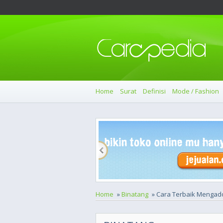
Home
Surat
Definisi
Mode / Fashion
Home
»
Binatang
» Cara Terbaik Mengado