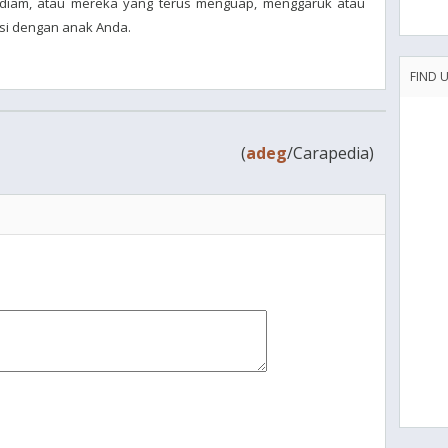
 diam, atau mereka yang terus menguap, menggaruk atau
ksi dengan anak Anda.
FIND 
(
adeg
/Carapedia)