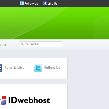
Follow Up
Like Us
r Isi
Fans & Like
Follow Us