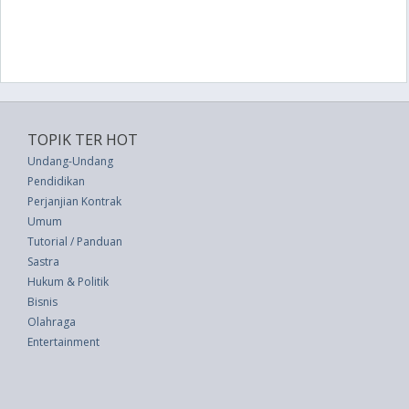
TOPIK TER HOT
Undang-Undang
Pendidikan
Perjanjian Kontrak
Umum
Tutorial / Panduan
Sastra
Hukum & Politik
Bisnis
Olahraga
Entertainment