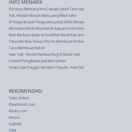
INFO MENARIK
Porsinya Memang Kecil, tetapi Salad Taco Sebenarnya Tidak Sehat
Yuk, Hindari Riasan Mata yang Bikin Sakit
8 Pelajaran Jadi Pengusaha yang Selalu Berjiwa Muda
Mencium Ketiak Bisa Kenali Kapan Aroma Wanita Paling Menarik
Mari Berburu Buku di Frankfurt Book Fair Jerman 2016
Teka-teki Rias Teeny-Tiny Ini Membuat Perbedaan Besar
Cara Membuat Robot
Hair Talk : Model Rambut Bagi Si Muka Hati
Contoh Pengikatan Jual Beli Saham
Vespa dan Piaggio Semakin Populer, Ada Fitur Baru dan Aturan Garansi M
REKOMENDASI
Toko Online
IDwebhost.com
Kledo.com
Kerjoo
Gajihub
CRM