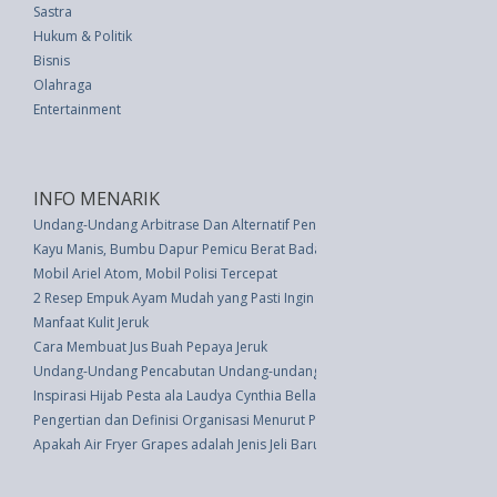
Sastra
Hukum & Politik
Bisnis
Olahraga
Entertainment
INFO MENARIK
Undang-Undang Arbitrase Dan Alternatif Penyelesaian Sengketa (UU 30 th
Kayu Manis, Bumbu Dapur Pemicu Berat Badan Turun
Mobil Ariel Atom, Mobil Polisi Tercepat
2 Resep Empuk Ayam Mudah yang Pasti Ingin Anda Buat Setiap Saat
Manfaat Kulit Jeruk
Cara Membuat Jus Buah Pepaya Jeruk
Undang-Undang Pencabutan Undang-undang Nomor 5 Tahun 1985 Tentang 
Inspirasi Hijab Pesta ala Laudya Cynthia Bella
Pengertian dan Definisi Organisasi Menurut Para Ahli
Apakah Air Fryer Grapes adalah Jenis Jeli Baru? Simak Uji Resepnya