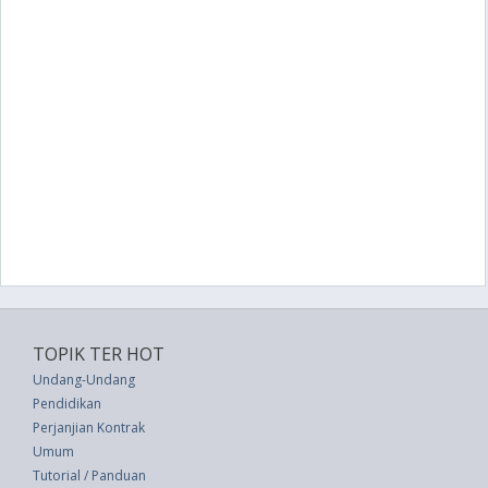
TOPIK TER HOT
Undang-Undang
Pendidikan
Perjanjian Kontrak
Umum
Tutorial / Panduan