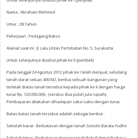
Nama : Abraham Mehmed
Umur : 28 Tahun
Pekerjaan : Pedagang Bakso
Alamat saat ini : Jl. Lalu LIntas Pertobatan No. 5, Surakarta
Untuk selanjutnya disebut pihak ke II (pembeli)
Pada tanggal 24 Agustus 2012 pihak ke I telah menjual, sebidang
tanah darat seluas 400 M2, berikut sebuah bangunan yang
terletak diatas tanah tersebut kepada pihak ke II dengan harga
tunai Rp. 120.000.000,- (seratus dua puluh juta rupiah).
Pembayaran dilakukan dihadapan saksi-saksi dengan tunai.
Batas-batas tanah tersebut adalah sebagai berikut :
Sebelah barat : Berbatasan dengan tanah Soesilo Barata Yudho
Sebelah timur : Berbatasan dengan tanah Bobi Rahmat Radjasa