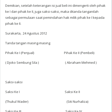
Demikian, setelah keterangan isi jual beli ini dimengerti oleh pihak
ke I dan pihak ke II, juga saksi-saksi, maka ditanda tanganilah
sebagai permulaan saat pemindahan hak milik pihak ke I kepada
pihak ke II.
Surakarta, 24 Agustus 2012
Tanda tangan masing-masing
Pihak Ke I (Penjual) Pihak Ke II (Pembeli)
( Djoko Sembung Sila ) ( Abraham Mehmed )
Saksi-saksi
Saksi Ke I Saksi Ke II
(Thukul Wader) (Siti Nurhaliza)
Saksi Ke III Saksi Ke IV