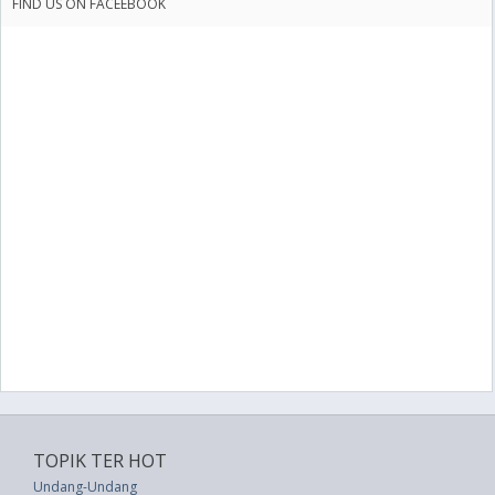
FIND US ON FACEEBOOK
TOPIK TER HOT
Undang-Undang