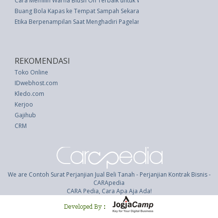
Cara Memilih Warna Blush On Terbaik untuk Warna Kulit Anda
Buang Bola Kapas ke Tempat Sampah Sekarang Juga, Simak Alasannya
Etika Berpenampilan Saat Menghadiri Pagelaran Busana
REKOMENDASI
Toko Online
IDwebhost.com
Kledo.com
Kerjoo
Gajihub
CRM
We are Contoh Surat Perjanjian Jual Beli Tanah - Perjanjian Kontrak Bisnis -
CARApedia
CARA Pedia, Cara Apa Aja Ada!