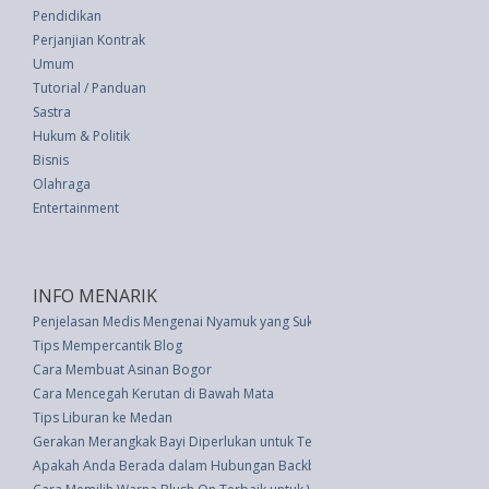
Pendidikan
Perjanjian Kontrak
Umum
Tutorial / Panduan
Sastra
Hukum & Politik
Bisnis
Olahraga
Entertainment
INFO MENARIK
Penjelasan Medis Mengenai Nyamuk yang Suka Manusia Berdarah Manis
Tips Mempercantik Blog
Cara Membuat Asinan Bogor
Cara Mencegah Kerutan di Bawah Mata
Tips Liburan ke Medan
Gerakan Merangkak Bayi Diperlukan untuk Terapi Kekuatan Otot
Apakah Anda Berada dalam Hubungan Backburner? Akhiri SEKARANG!