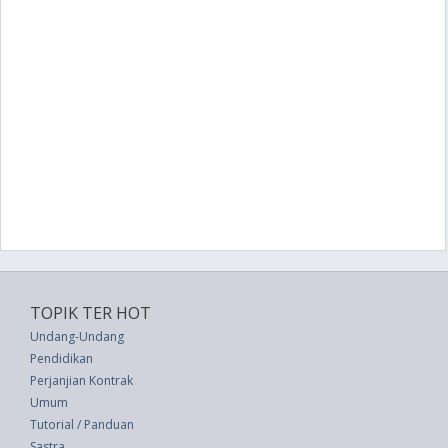
TOPIK TER HOT
Undang-Undang
Pendidikan
Perjanjian Kontrak
Umum
Tutorial / Panduan
Sastra