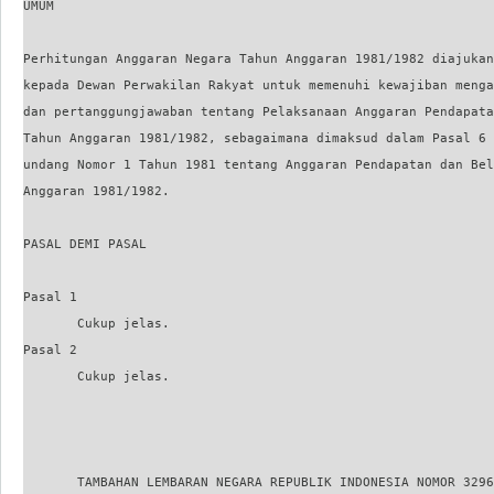
UMUM

Perhitungan Anggaran Negara Tahun Anggaran 1981/1982 diajukan
kepada Dewan Perwakilan Rakyat untuk memenuhi kewajiban menga
dan pertanggungjawaban tentang Pelaksanaan Anggaran Pendapata
Tahun Anggaran 1981/1982, sebagaimana dimaksud dalam Pasal 6 
undang Nomor 1 Tahun 1981 tentang Anggaran Pendapatan dan Bel
Anggaran 1981/1982.

PASAL DEMI PASAL

Pasal 1

       Cukup jelas.

Pasal 2

       Cukup jelas.

       TAMBAHAN LEMBARAN NEGARA REPUBLIK INDONESIA NOMOR 3296
