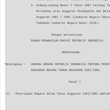
               4. Undang-undang Nomor 7 Tahun 1982 tentang Ta
                  Perubahan atas Anggaran Pendapatan dan Bela
                  Anggaran 1981 / 1982 (Lembaran Negara Tahun
                  Tambahan Lembaran Negara Nomor 3218);

                           Dengan persetujuan

               DEWAN PERWAKILAN RAKYAT REPUBLIK INDONESIA

                                 MEMUTUSKAN:

Menetapkan :   UNDANG-UNDANG REPUBLIK INDONESIA TENTANG PERHI
               ANGGARAN NEGARA TAHUN ANGGARAN 1981/1982.

                                     Pasal 1

(1)   Penerimaan Negara dalam Tahun Anggaran 1981/1982 adalah