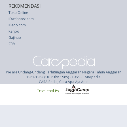
REKOMENDASI
Toko Online
IDwebhost.com
Kledo.com
Kerjoo
Gajihub
CRM
We are Undang-Undang Perhitungan Anggaran Negara Tahun Anggaran
1981/1982 (UU 6 thn 1985) - 1985 - CARApedia
CARA Pedia, Cara Apa Aja Ada!