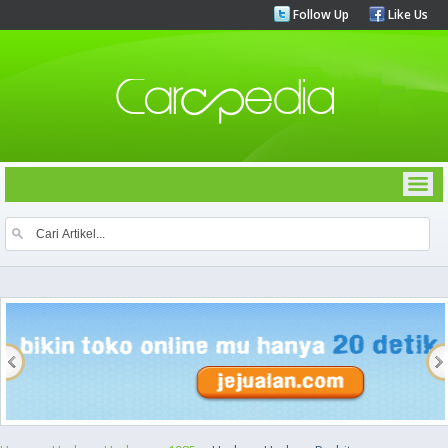
Follow Up
Like Us