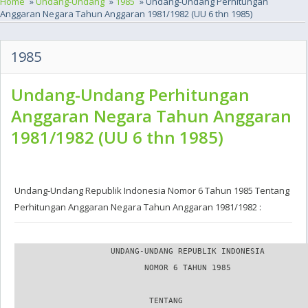
Home
»
Undang-Undang
»
1985
» Undang-Undang Perhitungan
Anggaran Negara Tahun Anggaran 1981/1982 (UU 6 thn 1985)
1985
Undang-Undang Perhitungan
Anggaran Negara Tahun Anggaran
1981/1982 (UU 6 thn 1985)
Undang-Undang Republik Indonesia Nomor 6 Tahun 1985 Tentang
Perhitungan Anggaran Negara Tahun Anggaran 1981/1982 :
                    UNDANG-UNDANG REPUBLIK INDONESIA

                           NOMOR 6 TAHUN 1985

                            TENTANG
