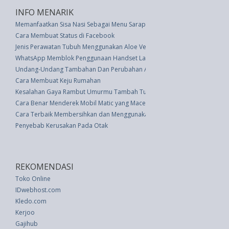
INFO MENARIK
Memanfaatkan Sisa Nasi Sebagai Menu Sarapan Andalan
Cara Membuat Status di Facebook
Jenis Perawatan Tubuh Menggunakan Aloe Vera
WhatsApp Memblok Penggunaan Handset Lama iPhone dan Android
Undang-Undang Tambahan Dan Perubahan Atas Anggaran Pendapatan Dan
Cara Membuat Keju Rumahan
Kesalahan Gaya Rambut Umurmu Tambah Tua
Cara Benar Menderek Mobil Matic yang Macet
Cara Terbaik Membersihkan dan Menggunakan Kembali Masker KN95 da
Penyebab Kerusakan Pada Otak
REKOMENDASI
Toko Online
IDwebhost.com
Kledo.com
Kerjoo
Gajihub