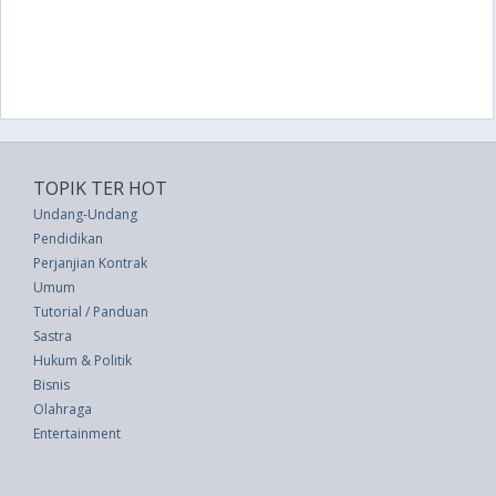
TOPIK TER HOT
Undang-Undang
Pendidikan
Perjanjian Kontrak
Umum
Tutorial / Panduan
Sastra
Hukum & Politik
Bisnis
Olahraga
Entertainment