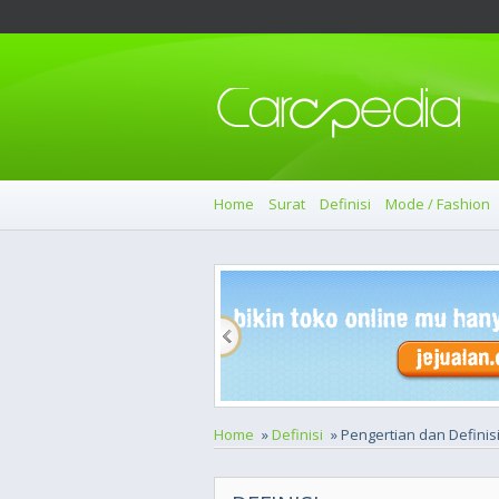
Home
Surat
Definisi
Mode / Fashion
Home
»
Definisi
» Pengertian dan Definis