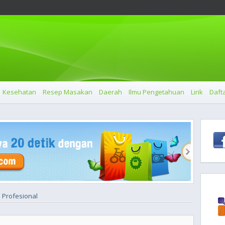
Kesehatan
Resep Masakan
Daerah
Ilmu Pengetahuan
Lirik
Dafta
i Profesional