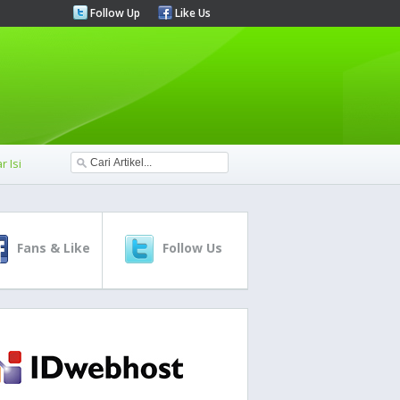
Follow Up
Like Us
r Isi
Fans & Like
Follow Us