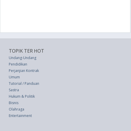
TOPIK TER HOT
Undang-Undang
Pendidikan
Perjanjian Kontrak
Umum
Tutorial / Panduan
Sastra
Hukum & Politik
Bisnis
Olahraga
Entertainment