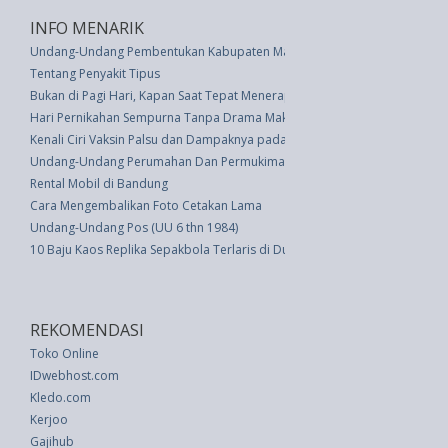
INFO MENARIK
Undang-Undang Pembentukan Kabupaten Manggarai Timur Di Provinsi Nu
Tentang Penyakit Tipus
Bukan di Pagi Hari, Kapan Saat Tepat Menerapkan Deodoran untuk Usir 
Hari Pernikahan Sempurna Tanpa Drama Makeup Luntur, Ini Tipsnya
Kenali Ciri Vaksin Palsu dan Dampaknya pada Anak
Undang-Undang Perumahan Dan Permukiman (UU 4 thn 1992)
Rental Mobil di Bandung
Cara Mengembalikan Foto Cetakan Lama
Undang-Undang Pos (UU 6 thn 1984)
10 Baju Kaos Replika Sepakbola Terlaris di Dunia
REKOMENDASI
Toko Online
IDwebhost.com
Kledo.com
Kerjoo
Gajihub