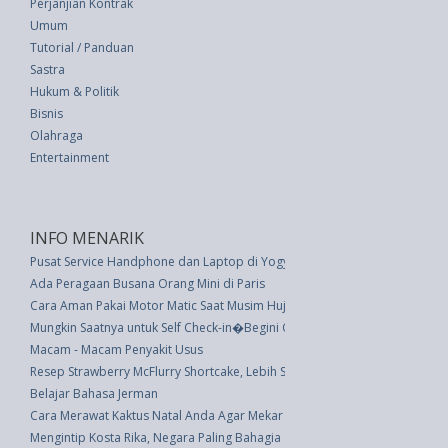
Perjanjian Kontrak
Umum
Tutorial / Panduan
Sastra
Hukum & Politik
Bisnis
Olahraga
Entertainment
INFO MENARIK
Pusat Service Handphone dan Laptop di Yogyakarta
Ada Peragaan Busana Orang Mini di Paris
Cara Aman Pakai Motor Matic Saat Musim Hujan
Mungkin Saatnya untuk Self Check-in�Begini Cara Melakukannya
Macam - Macam Penyakit Usus
Resep Strawberry McFlurry Shortcake, Lebih Sehat dan Lebih Hemat Bikin 
Belajar Bahasa Jerman
Cara Merawat Kaktus Natal Anda Agar Mekar Saat Akhir Tahun
Mengintip Kosta Rika, Negara Paling Bahagia Sedunia