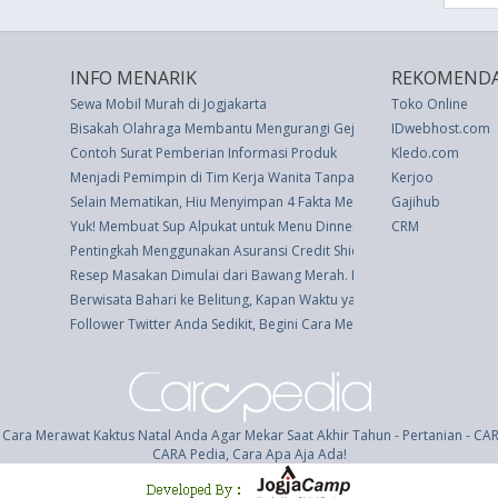
INFO MENARIK
REKOMENDA
Sewa Mobil Murah di Jogjakarta
Toko Online
Bisakah Olahraga Membantu Mengurangi Gejala Kecemasan? Cari tah
IDwebhost.com
Contoh Surat Pemberian Informasi Produk
Kledo.com
Menjadi Pemimpin di Tim Kerja Wanita Tanpa Stereotipe Jender
Kerjoo
Selain Mematikan, Hiu Menyimpan 4 Fakta Menarik Ini
Gajihub
Yuk! Membuat Sup Alpukat untuk Menu Dinner
CRM
Pentingkah Menggunakan Asuransi Credit Shield?
Resep Masakan Dimulai dari Bawang Merah. Inilah Cara Mengetahu
Berwisata Bahari ke Belitung, Kapan Waktu yang Tepat?
Follower Twitter Anda Sedikit, Begini Cara Menambahnya
 Cara Merawat Kaktus Natal Anda Agar Mekar Saat Akhir Tahun - Pertanian - CA
CARA Pedia, Cara Apa Aja Ada!