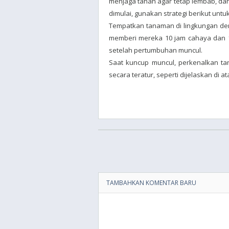
menjaga tanah agar tetap lembab, da
dimulai, gunakan strategi berikut un
Tempatkan tanaman di lingkungan den
memberi mereka 10 jam cahaya dan 1
setelah pertumbuhan muncul.
Saat kuncup muncul, perkenalkan ta
secara teratur, seperti dijelaskan di
TAMBAHKAN KOMENTAR BARU