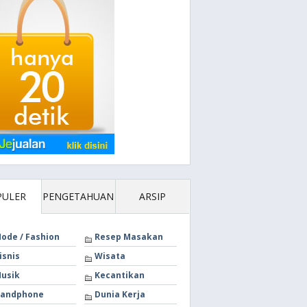
PULER
PENGETAHUAN
ARSIP
ode / Fashion
Resep Masakan
isnis
Wisata
usik
Kecantikan
andphone
Dunia Kerja