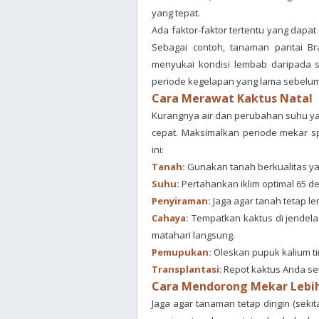
yang tepat.
Ada faktor-faktor tertentu yang dapa
Sebagai contoh, tanaman pantai Bra
menyukai kondisi lembab daripada sp
periode kegelapan yang lama sebelum
Cara Merawat Kaktus Natal
Kurangnya air dan perubahan suhu y
cepat. Maksimalkan periode mekar 
ini:
Tanah:
Gunakan tanah berkualitas ya
Suhu:
Pertahankan iklim optimal 65 de
Penyiraman:
Jaga agar tanah tetap l
Cahaya:
Tempatkan kaktus di jendel
matahari langsung.
Pemupukan:
Oleskan pupuk kalium tin
Transplantasi
: Repot kaktus Anda se
Cara Mendorong Mekar Lebi
Jaga agar tanaman tetap dingin (seki