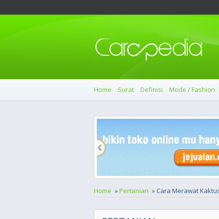
Home
Surat
Definisi
Mode / Fashion
Home
»
Pertanian
» Cara Merawat Kaktus