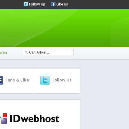
Follow Up
Like Us
r Isi
Fans & Like
Follow Us