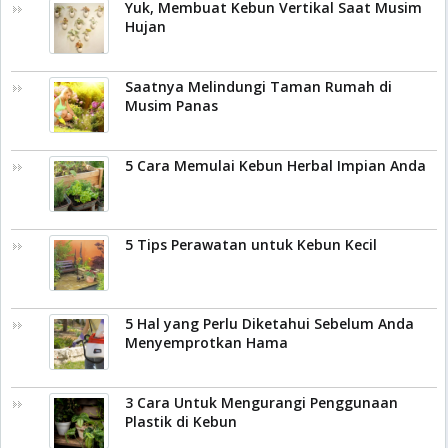
Yuk, Membuat Kebun Vertikal Saat Musim
Hujan
Saatnya Melindungi Taman Rumah di
Musim Panas
5 Cara Memulai Kebun Herbal Impian Anda
5 Tips Perawatan untuk Kebun Kecil
5 Hal yang Perlu Diketahui Sebelum Anda
Menyemprotkan Hama
3 Cara Untuk Mengurangi Penggunaan
Plastik di Kebun