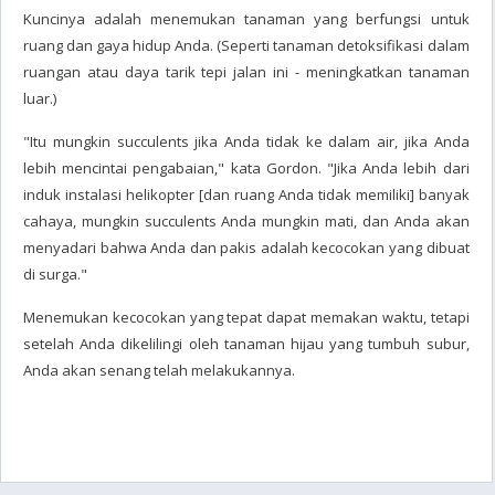
Kuncinya adalah menemukan tanaman yang berfungsi untuk
ruang dan gaya hidup Anda. (Seperti tanaman detoksifikasi dalam
ruangan atau daya tarik tepi jalan ini - meningkatkan tanaman
luar.)
"Itu mungkin succulents jika Anda tidak ke dalam air, jika Anda
lebih mencintai pengabaian," kata Gordon. "Jika Anda lebih dari
induk instalasi helikopter [dan ruang Anda tidak memiliki] banyak
cahaya, mungkin succulents Anda mungkin mati, dan Anda akan
menyadari bahwa Anda dan pakis adalah kecocokan yang dibuat
di surga."
Menemukan kecocokan yang tepat dapat memakan waktu, tetapi
setelah Anda dikelilingi oleh tanaman hijau yang tumbuh subur,
Anda akan senang telah melakukannya.