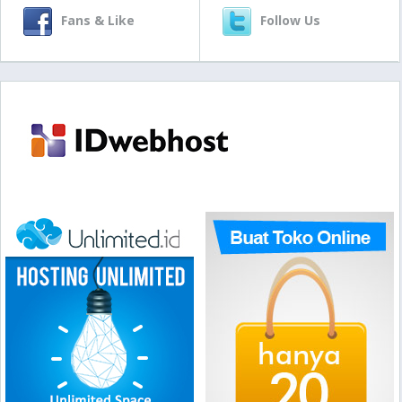
Fans & Like
Follow Us