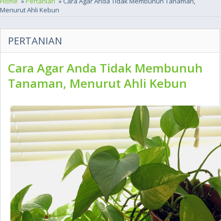
Home
»
Pertanian
» Cara Agar Anda Tidak Membunuh Tanaman,
Menurut Ahli Kebun
PERTANIAN
Cara Agar Anda Tidak Membunuh
Tanaman, Menurut Ahli Kebun