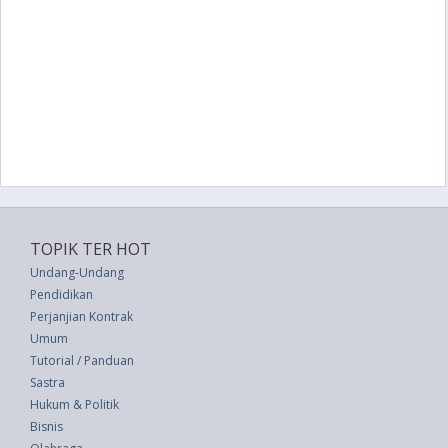
TOPIK TER HOT
Undang-Undang
Pendidikan
Perjanjian Kontrak
Umum
Tutorial / Panduan
Sastra
Hukum & Politik
Bisnis