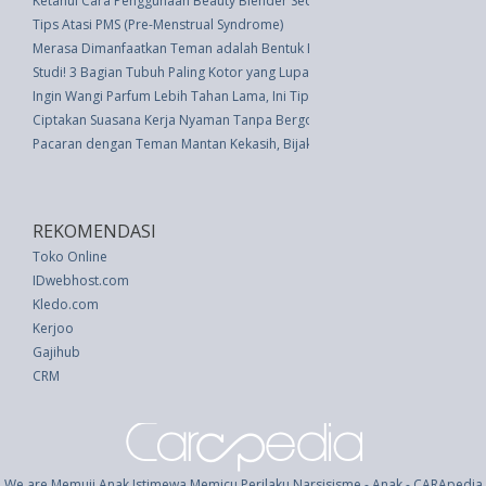
Ketahui Cara Penggunaan Beauty Blender Secara Tepat
Tips Atasi PMS (Pre-Menstrual Syndrome)
Merasa Dimanfaatkan Teman adalah Bentuk Bullying
Studi! 3 Bagian Tubuh Paling Kotor yang Lupa Anda Cuci Saat Mandi
Ingin Wangi Parfum Lebih Tahan Lama, Ini Tipsnya
Ciptakan Suasana Kerja Nyaman Tanpa Bergosip, Bisa!
Pacaran dengan Teman Mantan Kekasih, Bijakkah?
REKOMENDASI
Toko Online
IDwebhost.com
Kledo.com
Kerjoo
Gajihub
CRM
We are Memuji Anak Istimewa Memicu Perilaku Narsisisme - Anak - CARApedia