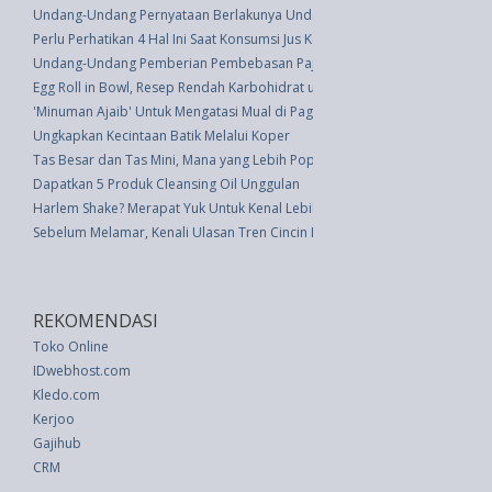
Undang-Undang Pernyataan Berlakunya Undang-undang Kecelakaan Tahun 19
Perlu Perhatikan 4 Hal Ini Saat Konsumsi Jus Kemasan
Undang-Undang Pemberian Pembebasan Pajak Perseroan/pajak Pendapat
Egg Roll in Bowl, Resep Rendah Karbohidrat untuk Menu Makan Malam
'Minuman Ajaib' Untuk Mengatasi Mual di Pagi Hari Selama Kehamilan
Ungkapkan Kecintaan Batik Melalui Koper
Tas Besar dan Tas Mini, Mana yang Lebih Populer Bagi Wanita?
Dapatkan 5 Produk Cleansing Oil Unggulan
Harlem Shake? Merapat Yuk Untuk Kenal Lebih Jauh
Sebelum Melamar, Kenali Ulasan Tren Cincin Lamaran Berikut
REKOMENDASI
Toko Online
IDwebhost.com
Kledo.com
Kerjoo
Gajihub
CRM