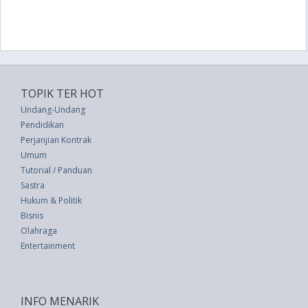
TOPIK TER HOT
Undang-Undang
Pendidikan
Perjanjian Kontrak
Umum
Tutorial / Panduan
Sastra
Hukum & Politik
Bisnis
Olahraga
Entertainment
INFO MENARIK