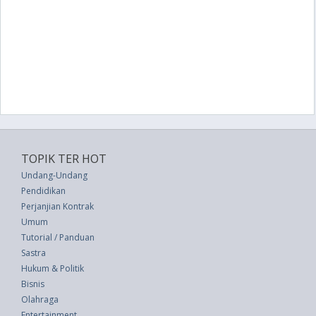
TOPIK TER HOT
Undang-Undang
Pendidikan
Perjanjian Kontrak
Umum
Tutorial / Panduan
Sastra
Hukum & Politik
Bisnis
Olahraga
Entertainment