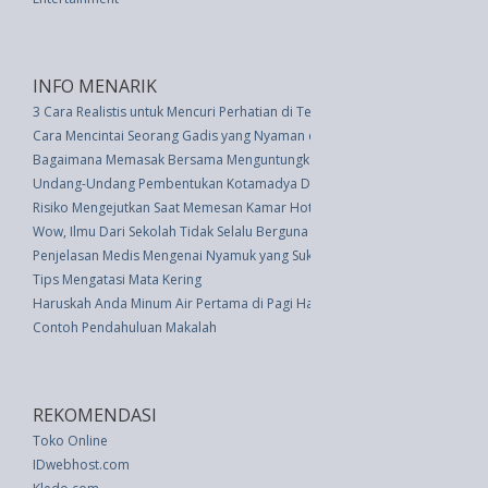
INFO MENARIK
3 Cara Realistis untuk Mencuri Perhatian di Tengah Kesibukan Kerja
Cara Mencintai Seorang Gadis yang Nyaman dengan Diri Sendiri
Bagaimana Memasak Bersama Menguntungkan Hubungan Anda
Undang-Undang Pembentukan Kotamadya Daerah Tingkat Ii Bekasi (UU 9 
Risiko Mengejutkan Saat Memesan Kamar Hotel Via Online
Wow, Ilmu Dari Sekolah Tidak Selalu Berguna di Dunia Kerja
Penjelasan Medis Mengenai Nyamuk yang Suka Manusia Berdarah Manis
Tips Mengatasi Mata Kering
Haruskah Anda Minum Air Pertama di Pagi Hari?
Contoh Pendahuluan Makalah
REKOMENDASI
Toko Online
IDwebhost.com