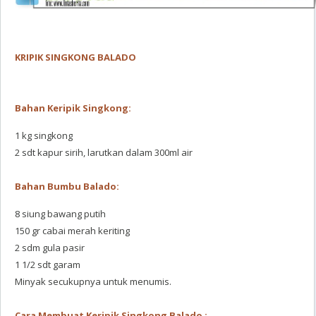
KRIPIK SINGKONG BALADO
Bahan Keripik Singkong:
1 kg singkong
2 sdt kapur sirih, larutkan dalam 300ml air
Bahan Bumbu Balado:
8 siung bawang putih
150 gr cabai merah keriting
2 sdm gula pasir
1 1/2 sdt garam
Minyak secukupnya untuk menumis.
Cara Membuat Keripik Singkong Balado :