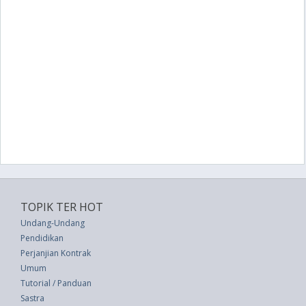
TOPIK TER HOT
Undang-Undang
Pendidikan
Perjanjian Kontrak
Umum
Tutorial / Panduan
Sastra