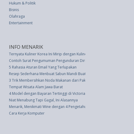
Hukum & Politik
Bisnis
Olahraga
Entertainment
INFO MENARIK
Ternyata Kuliner Korea Ini Mirip dengan Kuliner Indonesia
Contoh Surat Pengumuman Pengunduran Diri Partner Perusahaan
5 Rahasia Aturan Email Yang Terlupakan
Resep Sederhana Menbuat Sabun Mandi Buatan Sendiri DIY
3 Trik Membersihkan Noda Makanan dari Pakaian dengan Mudah
Tempat Wisata Alam Jawa Barat
4 Model dengan Bayaran Tertinggi di Victoria's Secret Shanghai Fashion 
Niat Menabung Tapi Gagal, Ini Alasannya
Menarik, Menikmati Wine dengan 4 Pengetahuan Ini
Cara Kerja Komputer