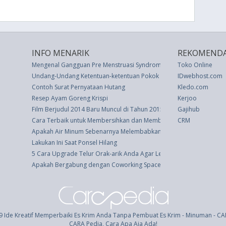
INFO MENARIK
REKOMENDA
Mengenal Gangguan Pre Menstruasi Syndrome
Toko Online
Undang-Undang Ketentuan-ketentuan Pokok Kejaksaan Republik Ind
IDwebhost.com
Contoh Surat Pernyataan Hutang
Kledo.com
Resep Ayam Goreng Krispi
Kerjoo
Film Berjudul 2014 Baru Muncul di Tahun 2015, Mengapa?
Gajihub
Cara Terbaik untuk Membersihkan dan Membasmi Talenan Plastik
CRM
Apakah Air Minum Sebenarnya Melembabkan Kulit Kering?
Lakukan Ini Saat Ponsel Hilang
5 Cara Upgrade Telur Orak-arik Anda Agar Lebih Menarik
Apakah Bergabung dengan Coworking Space Sepadan dengan Uan
9 Ide Kreatif Memperbaiki Es Krim Anda Tanpa Pembuat Es Krim - Minuman - C
CARA Pedia, Cara Apa Aja Ada!