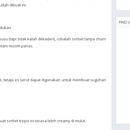
dah dibuat ini.
FIND 
adukan
u (tapi tidak kalah dekaden), cobalah sorbet tanpa churn
etani musim panas.
nas, tetapi es serut dapat digunakan untuk membuat suguhan
 sorbet tropis ini terasa lebih creamy di mulut.