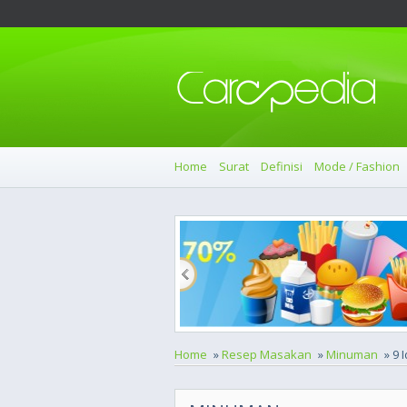
Home
Surat
Definisi
Mode / Fashion
Home
»
Resep Masakan
»
Minuman
» 9 