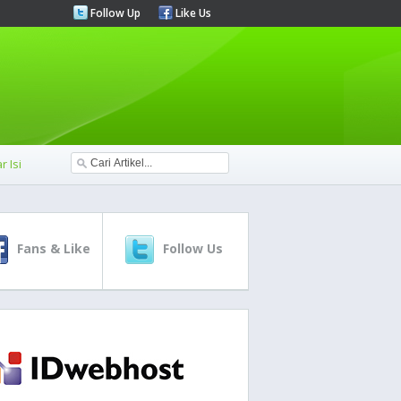
Follow Up
Like Us
r Isi
Fans & Like
Follow Us