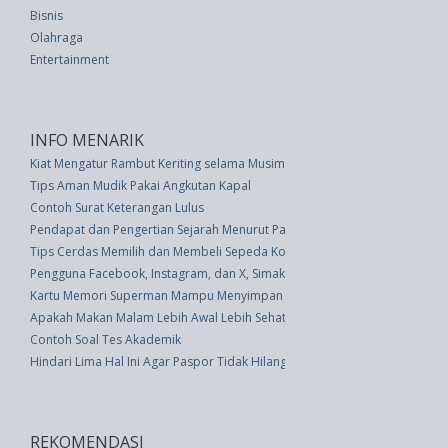
Bisnis
Olahraga
Entertainment
INFO MENARIK
Kiat Mengatur Rambut Keriting selama Musim Hujan
Tips Aman Mudik Pakai Angkutan Kapal
Contoh Surat Keterangan Lulus
Pendapat dan Pengertian Sejarah Menurut Para Ahli Dunia
Tips Cerdas Memilih dan Membeli Sepeda Kota
Pengguna Facebook, Instagram, dan X, Simak 3 Setting untuk Stop Pencuria
Kartu Memori Superman Mampu Menyimpan Data Miliyaran Tahun
Apakah Makan Malam Lebih Awal Lebih Sehat? Simak Penjelasannya
Contoh Soal Tes Akademik
Hindari Lima Hal Ini Agar Paspor Tidak Hilang
REKOMENDASI