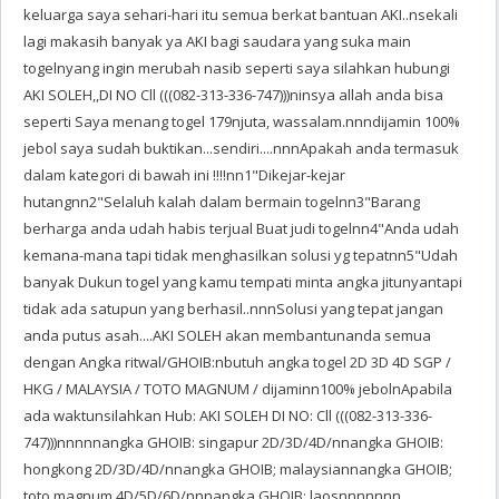
keluarga saya sehari-hari itu semua berkat bantuan AKI..nsekali
lagi makasih banyak ya AKI bagi saudara yang suka main
togelnyang ingin merubah nasib seperti saya silahkan hubungi
AKI SOLEH,,DI NO Cll (((082-313-336-747)))ninsya allah anda bisa
seperti Saya menang togel 179njuta, wassalam.nnndijamin 100%
jebol saya sudah buktikan...sendiri....nnnApakah anda termasuk
dalam kategori di bawah ini !!!!nn1"Dikejar-kejar
hutangnn2"Selaluh kalah dalam bermain togelnn3"Barang
berharga anda udah habis terjual Buat judi togelnn4"Anda udah
kemana-mana tapi tidak menghasilkan solusi yg tepatnn5"Udah
banyak Dukun togel yang kamu tempati minta angka jitunyantapi
tidak ada satupun yang berhasil..nnnSolusi yang tepat jangan
anda putus asah....AKI SOLEH akan membantunanda semua
dengan Angka ritwal/GHOIB:nbutuh angka togel 2D 3D 4D SGP /
HKG / MALAYSIA / TOTO MAGNUM / dijaminn100% jebolnApabila
ada waktunsilahkan Hub: AKI SOLEH DI NO: Cll (((082-313-336-
747)))nnnnnangka GHOIB: singapur 2D/3D/4D/nnangka GHOIB:
hongkong 2D/3D/4D/nnangka GHOIB; malaysiannangka GHOIB;
toto magnum 4D/5D/6D/nnnangka GHOIB; laosnnnnnnn