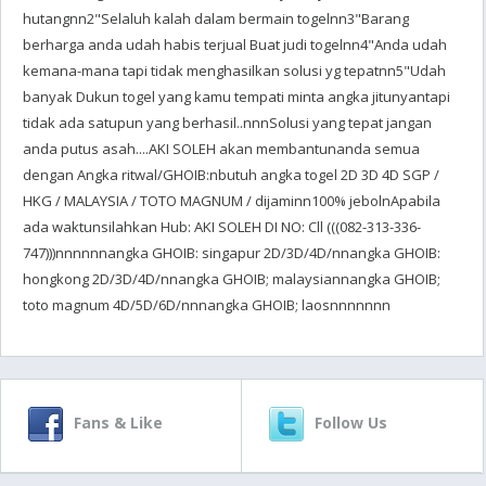
hutangnn2"Selaluh kalah dalam bermain togelnn3"Barang
berharga anda udah habis terjual Buat judi togelnn4"Anda udah
kemana-mana tapi tidak menghasilkan solusi yg tepatnn5"Udah
banyak Dukun togel yang kamu tempati minta angka jitunyantapi
tidak ada satupun yang berhasil..nnnSolusi yang tepat jangan
anda putus asah....AKI SOLEH akan membantunanda semua
dengan Angka ritwal/GHOIB:nbutuh angka togel 2D 3D 4D SGP /
HKG / MALAYSIA / TOTO MAGNUM / dijaminn100% jebolnApabila
ada waktunsilahkan Hub: AKI SOLEH DI NO: Cll (((082-313-336-
747)))nnnnnnangka GHOIB: singapur 2D/3D/4D/nnangka GHOIB:
hongkong 2D/3D/4D/nnangka GHOIB; malaysiannangka GHOIB;
toto magnum 4D/5D/6D/nnnangka GHOIB; laosnnnnnnn
Fans & Like
Follow Us