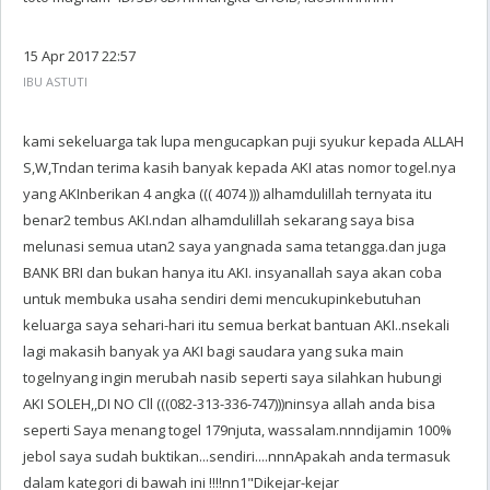
15 Apr 2017 22:57
IBU ASTUTI
kami sekeluarga tak lupa mengucapkan puji syukur kepada ALLAH
S,W,Tndan terima kasih banyak kepada AKI atas nomor togel.nya
yang AKInberikan 4 angka ((( 4074 ))) alhamdulillah ternyata itu
benar2 tembus AKI.ndan alhamdulillah sekarang saya bisa
melunasi semua utan2 saya yangnada sama tetangga.dan juga
BANK BRI dan bukan hanya itu AKI. insyanallah saya akan coba
untuk membuka usaha sendiri demi mencukupinkebutuhan
keluarga saya sehari-hari itu semua berkat bantuan AKI..nsekali
lagi makasih banyak ya AKI bagi saudara yang suka main
togelnyang ingin merubah nasib seperti saya silahkan hubungi
AKI SOLEH,,DI NO Cll (((082-313-336-747)))ninsya allah anda bisa
seperti Saya menang togel 179njuta, wassalam.nnndijamin 100%
jebol saya sudah buktikan...sendiri....nnnApakah anda termasuk
dalam kategori di bawah ini !!!!nn1"Dikejar-kejar