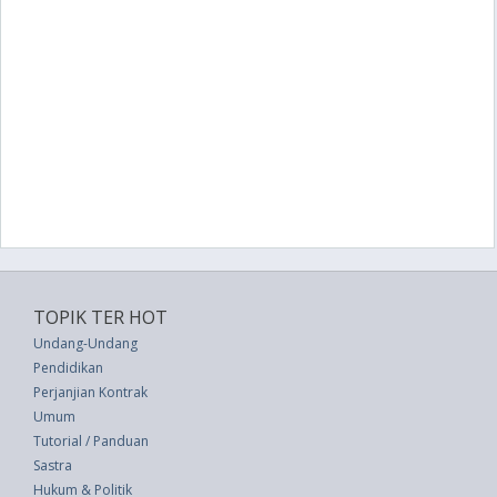
TOPIK TER HOT
Undang-Undang
Pendidikan
Perjanjian Kontrak
Umum
Tutorial / Panduan
Sastra
Hukum & Politik